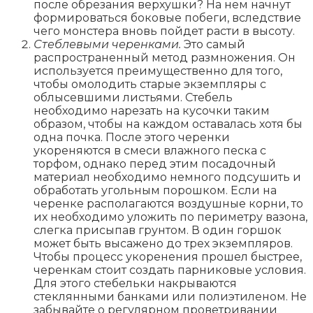
после обрезания верхушки? На нем начнут
формироваться боковые побеги, вследствие
чего монстера вновь пойдет расти в высоту.
Стеблевыми черенками.
Это самый
распространенный метод размножения. Он
используется преимущественно для того,
чтобы омолодить старые экземпляры с
облысевшими листьями. Стебель
необходимо нарезать на кусочки таким
образом, чтобы на каждом оставалась хотя бы
одна почка. После этого черенки
укореняются в смеси влажного песка с
торфом, однако перед этим посадочный
материал необходимо немного подсушить и
обработать угольным порошком. Если на
черенке располагаются воздушные корни, то
их необходимо уложить по периметру вазона,
слегка присыпав грунтом. В один горшок
может быть высажено до трех экземпляров.
Чтобы процесс укоренения прошел быстрее,
черенкам стоит создать парниковые условия.
Для этого стебельки накрываются
стеклянными банками или полиэтиленом. Не
забывайте о регулярном проветривании