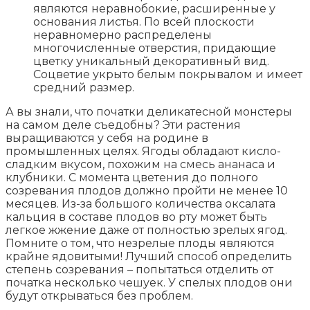
являются неравнобокие, расширенные у
основания листья. По всей плоскости
неравномерно распределены
многочисленные отверстия, придающие
цветку уникальный декоративный вид.
Соцветие укрыто белым покрывалом и имеет
средний размер.
А вы знали, что початки деликатесной монстеры
на самом деле съедобны? Эти растения
выращиваются у себя на родине в
промышленных целях. Ягоды обладают кисло-
сладким вкусом, похожим на смесь ананаса и
клубники. С момента цветения до полного
созревания плодов должно пройти не менее 10
месяцев. Из-за большого количества оксалата
кальция в составе плодов во рту может быть
легкое жжение даже от полностью зрелых ягод.
Помните о том, что незрелые плоды являются
крайне ядовитыми! Лучший способ определить
степень созревания – попытаться отделить от
початка несколько чешуек. У спелых плодов они
будут открываться без проблем.