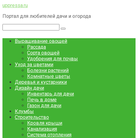
Перейти
uppressa.ru
к
Портал для любителей дачи и огорода
контенту
Поиск:
Выращивание овощей
Рассада
Сорта овощей
Удобрения для почвы
Уход за цветами
Болезни растений
Комнатные цветы
Деревья и кустарники
Дизайн дачи
Инвентарь для дачи
Печь в доме
Газон для дачи
Клумбы
Строительство
Кровля крыши
Канализация
Система отопления