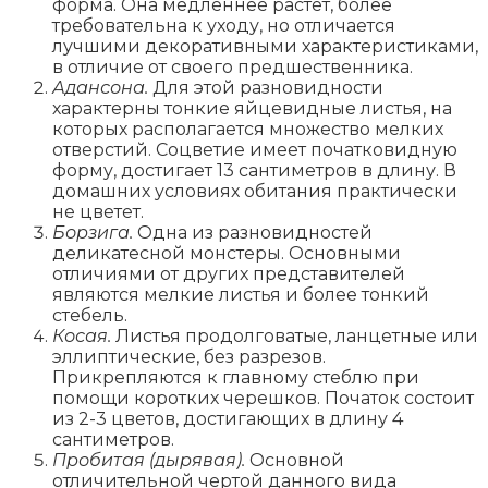
форма. Она медленнее растет, более
требовательна к уходу, но отличается
лучшими декоративными характеристиками,
в отличие от своего предшественника.
Адансона.
Для этой разновидности
характерны тонкие яйцевидные листья, на
которых располагается множество мелких
отверстий. Соцветие имеет початковидную
форму, достигает 13 сантиметров в длину. В
домашних условиях обитания практически
не цветет.
Борзига.
Одна из разновидностей
деликатесной монстеры. Основными
отличиями от других представителей
являются мелкие листья и более тонкий
стебель.
Косая.
Листья продолговатые, ланцетные или
эллиптические, без разрезов.
Прикрепляются к главному стеблю при
помощи коротких черешков. Початок состоит
из 2-3 цветов, достигающих в длину 4
сантиметров.
Пробитая (дырявая).
Основной
отличительной чертой данного вида