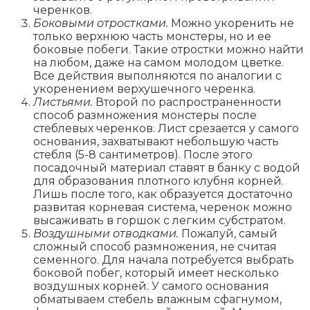
черенков.
Боковыми отростками.
Можно укоренить не
только верхнюю часть монстеры, но и ее
боковые побеги. Такие отростки можно найти
на любом, даже на самом молодом цветке.
Все действия выполняются по аналогии с
укоренением верхушечного черенка.
Листьями.
Второй по распространенности
способ размножения монстеры после
стеблевых черенков. Лист срезается у самого
основания, захватывают небольшую часть
стебля (5-8 сантиметров). После этого
посадочный материал ставят в банку с водой
для образования плотного клубня корней.
Лишь после того, как образуется достаточно
развитая корневая система, черенок можно
высаживать в горшок с легким субстратом.
Воздушными отводками.
Пожалуй, самый
сложный способ размножения, не считая
семенного. Для начала потребуется выбрать
боковой побег, который имеет несколько
воздушных корней. У самого основания
обматываем стебель влажным сфагнумом,