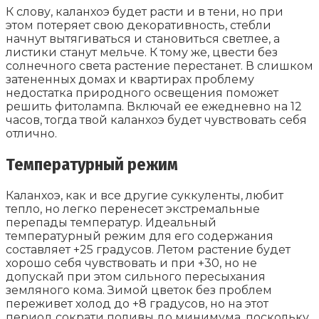
К слову, каланхоэ будет расти и в тени, но при
этом потеряет свою декоративность, стебли
начнут вытягиваться и становиться светлее, а
листики станут мельче. К тому же, цвести без
солнечного света растение перестанет. В слишком
затененных домах и квартирах проблему
недостатка природного освещения поможет
решить фитолампа. Включай ее ежедневно на 12
часов, тогда твой каланхоэ будет чувствовать себя
отлично.
Температурный режим
Каланхоэ, как и все другие суккуленты, любит
тепло, но легко перенесет экстремальные
перепады температур. Идеальный
температурный режим для его содержания
составляет +25 градусов. Летом растение будет
хорошо себя чувствовать и при +30, но не
допускай при этом сильного пересыхания
земляного кома. Зимой цветок без проблем
переживет холод до +8 градусов, но на этот
период сократи поливы до минимума, поскольку