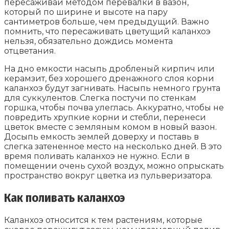
пересаживай методом перевалки в вазон,
который по ширине и высоте на пару
сантиметров больше, чем предыдущий. Важно
помнить, что пересаживать цветущий каланхоэ
нельзя, обязательно дождись момента
отцветания.
На дно емкости насыпь дробленый кирпич или
керамзит, без хорошего дренажного слоя корни
каланхоэ будут загнивать. Насыпь немного грунта
для суккулентов. Слегка постучи по стенкам
горшка, чтобы почва улеглась. Аккуратно, чтобы не
повредить хрупкие корни и стебли, перенеси
цветок вместе с земляным комом в новый вазон.
Досыпь емкость землей доверху и поставь в
слегка затененное место на несколько дней. В это
время поливать каланхоэ не нужно. Если в
помещении очень сухой воздух, можно опрыскать
пространство вокруг цветка из пульверизатора.
Как поливать каланхоэ
Каланхоэ относится к тем растениям, которые