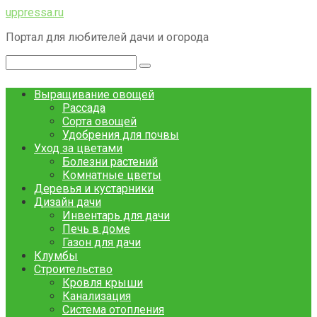
Перейти
uppressa.ru
к
Портал для любителей дачи и огорода
контенту
Поиск:
Выращивание овощей
Рассада
Сорта овощей
Удобрения для почвы
Уход за цветами
Болезни растений
Комнатные цветы
Деревья и кустарники
Дизайн дачи
Инвентарь для дачи
Печь в доме
Газон для дачи
Клумбы
Строительство
Кровля крыши
Канализация
Система отопления