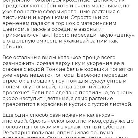
представляют собой хоть и очень маленькие, но
уже полностью сформированные растения с
листиками и корешками. Отросточки со
временем падают в горшок с материнским
цветком, а также в соседние вазоны и
приживаются там. Просто пересади такую «детку»
в отдельную емкость и ухаживай за ним как
обычно.
Все остальные виды каланхоэ проще всего
размножить, срезав верхушку и укоренив ее в
стакане с водой. Тонкие белые корешки появятся
уже через неделю-полторы. Бережно пересади
отросток в горшок с грунтом для суккулентов и
понемногу поливай, когда верхний слой
просохнет. Если все сделано правильно, то очень
скоро наступит цветение, а само растение
превратится в красивый кустик с густой листвой.
Еще один способ размножения каланхоэ –
листовой. Срежь несколько листиков, сразу же до
половины погрузи их в увлажненный субстрат.
Регулярно поливай, опрыскивая почву из