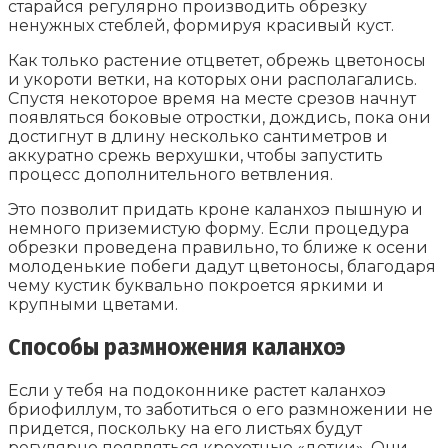
старайся регулярно производить обрезку
ненужных стеблей, формируя красивый куст.
Как только растение отцветет, обрежь цветоносы
и укороти ветки, на которых они располагались.
Спустя некоторое время на месте срезов начнут
появляться боковые отростки, дождись, пока они
достигнут в длину несколько сантиметров и
аккуратно срежь верхушки, чтобы запустить
процесс дополнительного ветвления.
Это позволит придать кроне каланхоэ пышную и
немного приземистую форму. Если процедура
обрезки проведена правильно, то ближе к осени
молоденькие побеги дадут цветоносы, благодаря
чему кустик буквально покроется яркими и
крупными цветами.
Способы размножения каланхоэ
Если у тебя на подоконнике растет каланхоэ
бриофиллум, то заботиться о его размножении не
придется, поскольку на его листьях будут
регулярно появляться крохотные «детки». Они