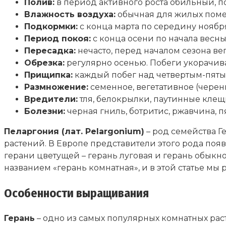
Полив:
в период активного роста обильный, п
Влажность воздуха:
обычная для жилых пом
Подкормки:
с конца марта по середину ноябр
Период покоя:
с конца осени по начала весны
Пересадка:
нечасто, перед началом сезона ве
Обрезка:
регулярно осенью. Побеги укорачиваю
Прищипка:
каждый побег над четвертым-пяты
Размножение:
семенное, вегетативное (черен
Вредители:
тля, белокрылки, паутинные клещ
Болезни:
черная гниль, ботритис, ржавчина, п
Пеларгония (лат. Pelargonium)
– род семейства 
растений. В Европе представители этого рода поя
герани цветущей – герань луговая и герань обык
названием «герань комнатная», и в этой статье мы
Особенности выращивания
Герань
– одно из самых популярных комнатных рас