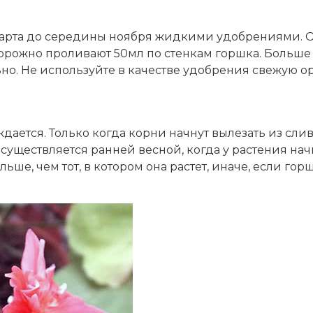
 марта до середины ноября жидкими удобрениями. 
сторожно проливают 50мл по стенкам горшка. Больше 
о. Не используйте в качестве удобрения свежую ор
ждается. Только когда корни начнут вылезать из сл
существляется ранней весной, когда у растения нач
ьше, чем тот, в котором она растет, иначе, если го