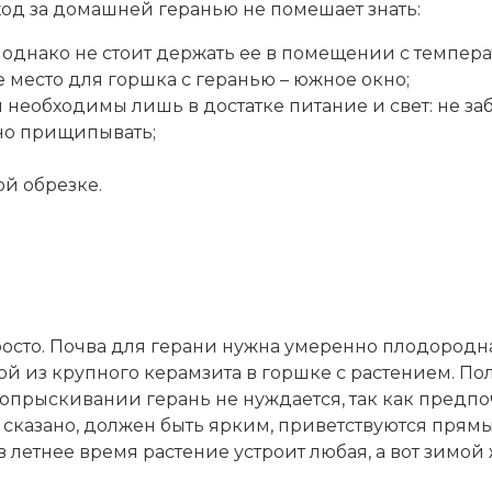
од за домашней геранью не помешает знать:
однако не стоит держать ее в помещении с температ
е место для горшка с геранью – южное окно;
й необходимы лишь в достатке питание и свет: не за
но прищипывать;
й обрезке.
осто. Почва для герани нужна умеренно плодородна
й из крупного керамзита в горшке с растением. По
 опрыскивании герань не нуждается, так как предпо
ло сказано, должен быть ярким, приветствуются пря
 летнее время растение устроит любая, а вот зимой ж