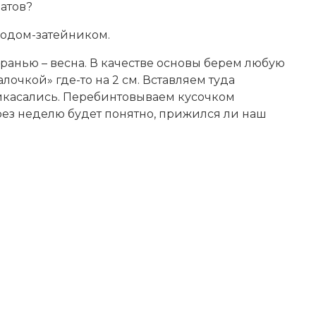
матов?
водом-затейником.
ранью – весна. В качестве основы берем любую
очкой» где-то на 2 см. Вставляем туда
рикасались. Перебинтовываем кусочком
рез неделю будет понятно, прижился ли наш