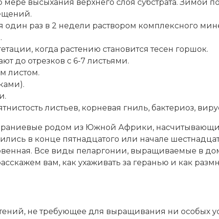
о мере высыхания верхнего слоя субстрата. Зимой п
ещений.
я один раз в 2 недели раствором комплексного ми
.
гетации, когда растению становится тесен горшок.
т до отрезков с 6-7 листьями.
м листом.
ками).
и.
ятнистость листьев, корневая гниль, бактериоз, виру
Гераниевые родом из Южной Африки, насчитывающи
вились в конце пятнадцатого или начале шестнадца
новенная. Все виды пеларгонии, выращиваемые в д
 расскажем вам, как ухаживать за геранью и как раз
тений, не требующее для выращивания ни особых ус