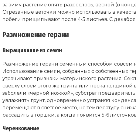
за зиму растение опять разрослось, весной (в конц
Отрезанные веточки можно использовать в качеств
побеги прищипывают после 4-5 листьев. С декабря
Размножение герани
Выращивание из семян
Размножение герани семенным способом совсем не
Использование семян, собранных с собственных г
утрачивают признаки материнского растения. Сеют 
сверху слоем этого же грунта или песка толщиной 
заболели «черной ножкой», субстрат предварител
увлажнять грунт, одновременно устраняя конденсат.
перемещают в светлое место, но температуру снижаю
рассадить в горшки, а когда появится 5-6 листочк
Черенкование