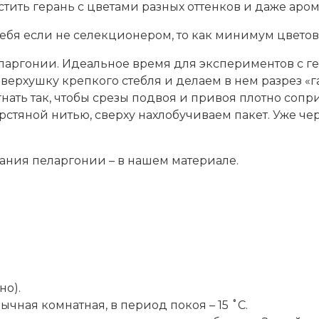
тить герань с цветами разных оттенков и даже аро
себя если не селекционером, то как минимум цвето
ларгонии. Идеальное время для экспериментов с ге
ерхушку крепкого стебля и делаем в нем разрез «гал
нать так, чтобы срезы подвоя и привоя плотно соп
стяной нитью, сверху нахлобучиваем пакет. Уже че
ания пеларгонии – в нашем материале.
но).
ычная комнатная, в период покоя – 15 ˚C.