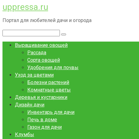
uppressa.ru
Перейти
к
Портал для любителей дачи и огорода
контенту
Поиск:
Выращивание овощей
Рассада
Сорта овощей
Удобрения для почвы
Уход за цветами
Болезни растений
Комнатные цветы
Деревья и кустарники
Дизайн дачи
Инвентарь для дачи
Печь в доме
Газон для дачи
Клумбы