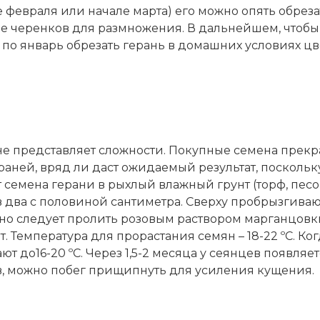
е февраля или начале марта) его можно опять обреза
е черенков для размножения. В дальнейшем, чтобы 
 по январь обрезать герань в домашних условиях ц
 представляет сложности. Покупные семена прекра
ераней, вряд ли даст ожидаемый результат, поскол
семена герани в рыхлый влажный грунт (торф, песок
в два с половиной сантиметра. Сверху пробрызгива
ьно следует пролить розовым раствором марганцовк
 Температура для прорастания семян – 18-22 ºC. Ког
т до16-20 ºC. Через 1,5-2 месяца у сеянцев появляет
ов, можно побег прищипнуть для усиления кущения.