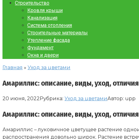
Строительство
Кровля крыши
Канализация
Система отопления
Строительные материалы
Утепление фасада
Фундамент
Окна и двери
Главная
»
Уход за цветами
Амариллис: описание, виды, уход, отличия
20 июня, 2022
Рубрика:
Уход за цветами
Автор:
upp
Амариллис: описание, виды, уход, отличия
Амариллис – луковичное цветущее растение однои
распространения довольно широк. Растение встре