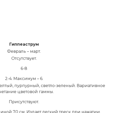
Гиппеаструм
Февраль – март.
Отсутствует.
6-8
2-4. Максимум – 6.
елтый, пурпурный, светло-зеленый. Вариативное
четание цветовой гаммы.
Присутствуют.
иной 70 см. Издает легкий треск при нажатии.