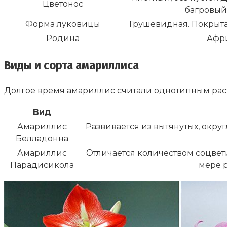
Цветонос
багровый 
Форма луковицы
Грушевидная. Покрыт
Родина
Афри
Виды и сорта амариллиса
Долгое время амариллис считали однотипным раст
Вид
Амариллис
Развивается из вытянутых, окру
Белладонна
Амариллис
Отличается количеством соцвети
Парадисикола
мере р