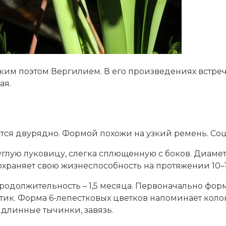
им поэтом Вергилием. В его произведениях встреч
ая.
ся двурядно. Формой похожи на узкий ремень. Соц
глую луковицу, слегка сплющенную с боков. Диаметр
храняет свою жизнеспособность на протяжении 10–1
одолжительность – 1,5 месяца. Первоначально форм
ик. Форма 6-лепестковых цветков напоминает колоко
 длинные тычинки, завязь.