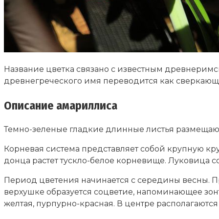
Название цветка связано с известным древнеримск
древнегреческого имя переводится как сверкающ
Описание амариллиса
Темно-зеленые гладкие длинные листья размещают
Корневая система представляет собой крупную кру
донца растет тускло-белое корневище. Луковица со
Период цветения начинается с середины весны. Пр
верхушке образуется соцветие, напоминающее зонт
желтая, пурпурно-красная. В центре располагаются