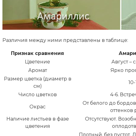
Различия между ними представлены в таблице:
Признак сравнения
Амар
Цветение
Август – 
Аромат
Ярко проя
Размер цветка (диаметр в
10-
см)
Число цветков
4-6. Встре
От белого до бордов
Окрас
оттенков 
Наличие листьев в фазе
Отсутствуют. Возоб
цветения
оплодотв
Плотный, без пустот. Д