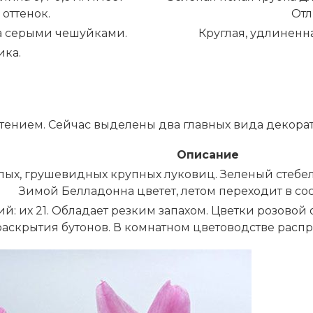
оттенок.
Отл
а серыми чешуйками.
Круглая, удлиненна
ка.
ением. Сейчас выделены два главных вида декорат
Описание
глых, грушевидных крупных луковиц. Зеленый стебел
Зимой Белладонна цветет, летом переходит в со
й: их 21. Обладает резким запахом. Цветки розовой
аскрытия бутонов. В комнатном цветоводстве распр