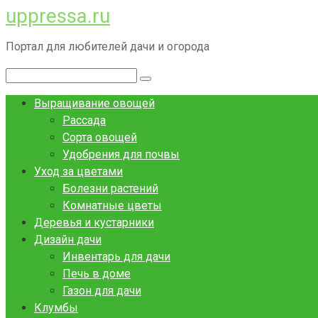
uppressa.ru
Перейти
к
Портал для любителей дачи и огорода
контенту
Поиск:
Выращивание овощей
Рассада
Сорта овощей
Удобрения для почвы
Уход за цветами
Болезни растений
Комнатные цветы
Деревья и кустарники
Дизайн дачи
Инвентарь для дачи
Печь в доме
Газон для дачи
Клумбы