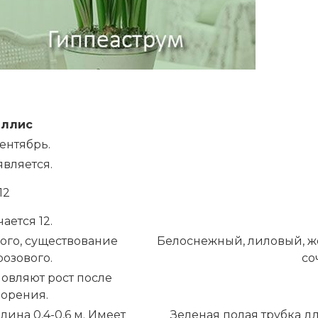
иллис
сентябрь.
вляется.
12
чается 12.
ого, существование
Белоснежный, лиловый, ж
розового.
со
новляют рост после
орения.
лина 0,4-0,6 м. Имеет
Зеленая полая трубка дл