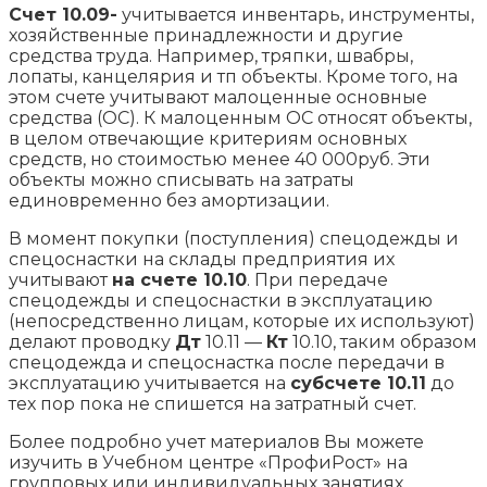
Счет 10.09-
учитывается инвентарь, инструменты,
хозяйственные принадлежности и другие
средства труда. Например, тряпки, швабры,
лопаты, канцелярия и тп объекты. Кроме того, на
этом счете учитывают малоценные основные
средства (ОС). К малоценным ОС относят объекты,
в целом отвечающие критериям основных
средств, но стоимостью менее 40 000руб. Эти
объекты можно списывать на затраты
единовременно без амортизации.
В момент покупки (поступления) спецодежды и
спецоснастки на склады предприятия их
учитывают
на счете 10.10
. При передаче
спецодежды и спецоснастки в эксплуатацию
(непосредственно лицам, которые их используют)
делают проводку
Дт
10.11 —
Кт
10.10, таким образом
спецодежда и спецоснастка после передачи в
эксплуатацию учитывается на
субсчете 10.11
до
тех пор пока не спишется на затратный счет.
Более подробно учет материалов Вы можете
изучить в Учебном центре «ПрофиРост» на
групповых или индивидуальных занятиях.