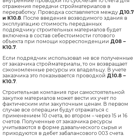
внутренние проводки по субсчетам 10 счета для
отражения передачи стройматериалов в
переработку. Проводка составляется между
Д10.7
и К10.8
. После введения возводимого здания в
эксплуатацию стоимость переданных
подрядчику строительных материалов будет
включена в состав себестоимости готового
объекта при помощи корреспонденции
Д08 –
К10.7
.
Если подрядчик использовал не все полученные
от заказчика стройматериалы, то он возвращает
сэкономленные ресурсы их владельцу. В учете
заказчика это показывается проводкой
Д10.8 –
К10.7
.
Строительная компания при самостоятельной
закупке материалов может вести их учет по
фактическим или закупочным ценам. В первом
случае все операции будут отражаться с
применением 10 счета, во втором – через 15 и 16
счетов. Полученные от заказчика ресурсы
учитываются в форме давальческого сырья и
приходуются в дебет забалансового 003 счета.