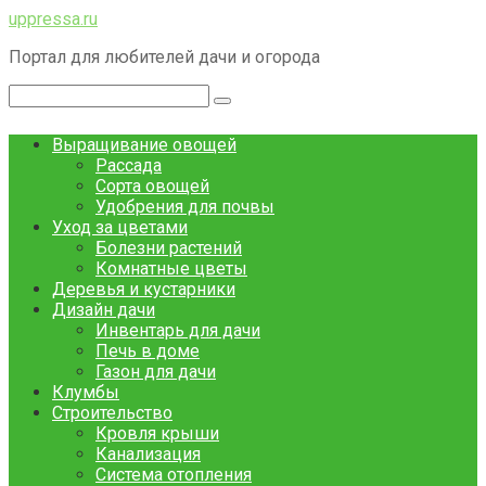
Перейти
uppressa.ru
к
Портал для любителей дачи и огорода
контенту
Поиск:
Выращивание овощей
Рассада
Сорта овощей
Удобрения для почвы
Уход за цветами
Болезни растений
Комнатные цветы
Деревья и кустарники
Дизайн дачи
Инвентарь для дачи
Печь в доме
Газон для дачи
Клумбы
Строительство
Кровля крыши
Канализация
Система отопления