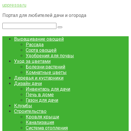
Перейти
uppressa.ru
к
Портал для любителей дачи и огорода
контенту
Поиск:
Выращивание овощей
Рассада
Сорта овощей
Удобрения для почвы
Уход за цветами
Болезни растений
Комнатные цветы
Деревья и кустарники
Дизайн дачи
Инвентарь для дачи
Печь в доме
Газон для дачи
Клумбы
Строительство
Кровля крыши
Канализация
Система отопления