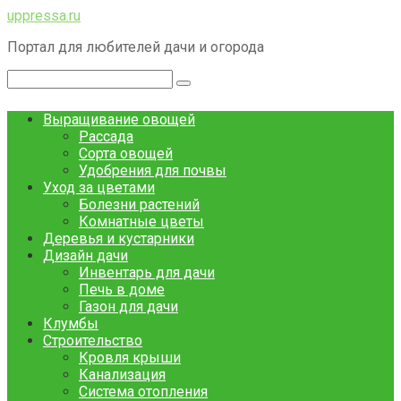
Перейти
uppressa.ru
к
Портал для любителей дачи и огорода
контенту
Поиск:
Выращивание овощей
Рассада
Сорта овощей
Удобрения для почвы
Уход за цветами
Болезни растений
Комнатные цветы
Деревья и кустарники
Дизайн дачи
Инвентарь для дачи
Печь в доме
Газон для дачи
Клумбы
Строительство
Кровля крыши
Канализация
Система отопления