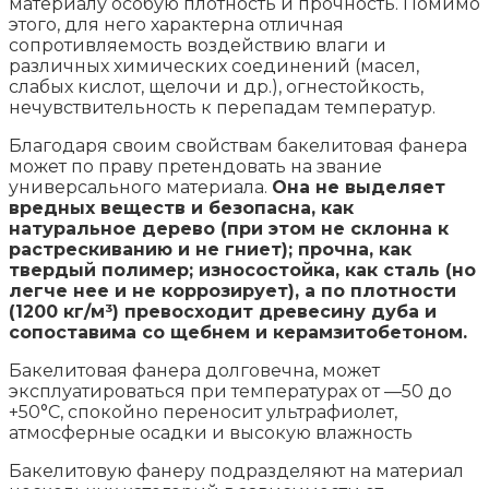
материалу особую плотность и прочность. Помимо
этого, для него характерна отличная
сопротивляемость воздействию влаги и
различных химических соединений (масел,
слабых кислот, щелочи и др.), огнестойкость,
нечувствительность к перепадам температур.
Благодаря своим свойствам бакелитовая фанера
может по праву претендовать на звание
универсального материала.
Она не выделяет
вредных веществ и безопасна, как
натуральное дерево (при этом не склонна к
растрескиванию и не гниет); прочна, как
твердый полимер; износостойка, как сталь (но
легче нее и не коррозирует), а по плотности
(1200 кг/м³) превосходит древесину дуба и
сопоставима со щебнем и керамзитобетоном.
Бакелитовая фанера долговечна, может
эксплуатироваться при температурах от —50 до
+50°С, спокойно переносит ультрафиолет,
атмосферные осадки и высокую влажность
Бакелитовую фанеру подразделяют на материал