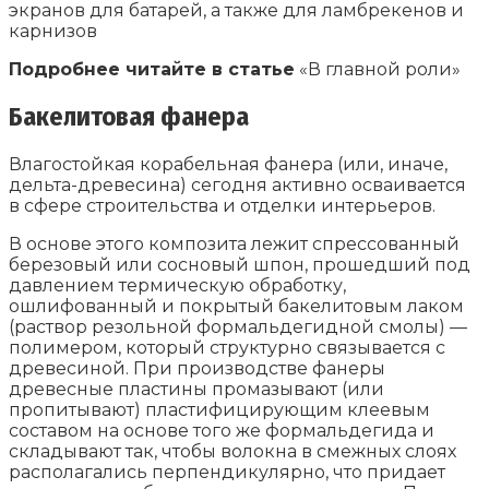
экранов для батарей, а также для ламбрекенов и
карнизов
Подробнее читайте в статье
«В главной роли»
Бакелитовая фанера
Влагостойкая корабельная фанера (или, иначе,
дельта-древесина) сегодня активно осваивается
в сфере строительства и отделки интерьеров.
В основе этого композита лежит спрессованный
березовый или сосновый шпон, прошедший под
давлением термическую обработку,
ошлифованный и покрытый бакелитовым лаком
(раствор резольной формальдегидной смолы) —
полимером, который структурно связывается с
древесиной. При производстве фанеры
древесные пластины промазывают (или
пропитывают) пластифицирующим клеевым
составом на основе того же формальдегида и
складывают так, чтобы волокна в смежных слоях
располагались перпендикулярно, что придает