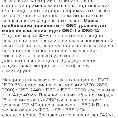
нескольких категорий в зависимости от
сортности применяемого шпона, вида клеящих
смол (водо- или спирторастворимые) и способа
их нанесения (частичное промазывание или
полная пропитка древесных слоев).
Марка
наибольшей прочности — ФБС, дальше, по
мере ее снижения, идет ФБС-1 и ФБС-1А.
Изделия марки ФБВ в целом имеют средние
показатели прочности и отличаются пониженной
влагостойкостью, поэтому при использовании на
внешних поверхностях или в помещениях с
высокой влажностью нуждаются в
дополнительной отделке. Для улучшения
защитных характеристик такую фанеру
ламинируют.
Материал выпускают согласно стандартам ГОСТ
11539-83 в виде листов с размерами 5770 (2850,
2500) × 1250, 2440 × 1220 и 1500 × 3000 мм, толщина
— от 4 до 40 мм. Прочность на изгиб, к примеру, у
18-миллиметровых ФБС составляет поперек
волокон 108 МПа, вдоль волокон — 88,2 МПа; тот
же показатель у ФБВ — 98 и 78,5 МПа
соответственно. Вес такого листа достигает 64,2 кг,