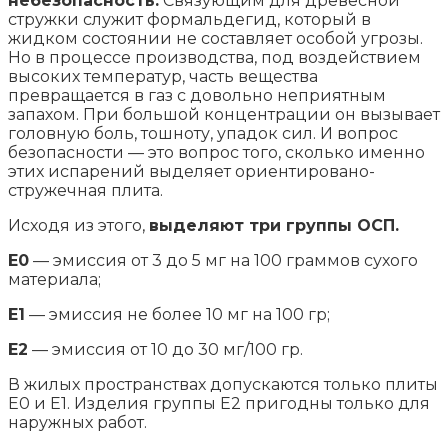
небезопасность.
Связующим для древесной
стружки служит формальдегид, который в
жидком состоянии не составляет особой угрозы.
Но в процессе производства, под воздействием
высоких температур, часть вещества
превращается в газ с довольно неприятным
запахом. При большой концентрации он вызывает
головную боль, тошноту, упадок сил. И вопрос
безопасности — это вопрос того, сколько именно
этих испарений выделяет ориентировано-
стружечная плита.
Исходя из этого,
выделяют три группы ОСП.
Е0
— эмиссия от 3 до 5 мг на 100 граммов сухого
материала;
Е1
— эмиссия не более 10 мг на 100 гр;
Е2
— эмиссия от 10 до 30 мг/100 гр.
В жилых пространствах допускаются только плиты
E0 и E1. Изделия группы Е2 пригодны только для
наружных работ.