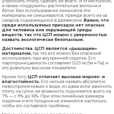
упрочнить плиту, сделать ее влаго- и огнестойкой,
а также «подружить» растительные волокна и
бетон. Без использования химикатов эти
материалы не смешиваются, прежде всего из-за
сахаров, содержащихся в древесине.
Важно, что
среди используемых присадок нет опасных
для человека или окружающей среды
веществ, так что ЦСП можно с уверенностью
назвать экологически безопасным.
Достоинства. ЦСП является «дышащим»
материалом,
так что его можно без опасений
использовать при внутренней отделке. Его
паропроницаемость составляет 0,03 мг/(м·ч·Па) и
это довольно высокие показатели.
Кроме того,
ЦСП отличает высокая морозо- и
влагостойкость.
Его нельзя назвать абсолютно
невосприимчивым к воде, но даже если замочить
плиту на сутки, ее влажность поднимется всего на
7% — с 9% до 16%. При этом линейные размеры
изделия и его толщина не изменятся настолько,
чтобы это составляло проблему.