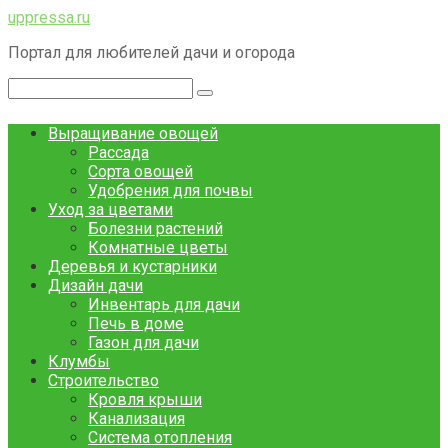
Перейти
uppressa.ru
к
Портал для любителей дачи и огорода
контенту
Поиск:
Выращивание овощей
Рассада
Сорта овощей
Удобрения для почвы
Уход за цветами
Болезни растений
Комнатные цветы
Деревья и кустарники
Дизайн дачи
Инвентарь для дачи
Печь в доме
Газон для дачи
Клумбы
Строительство
Кровля крыши
Канализация
Система отопления