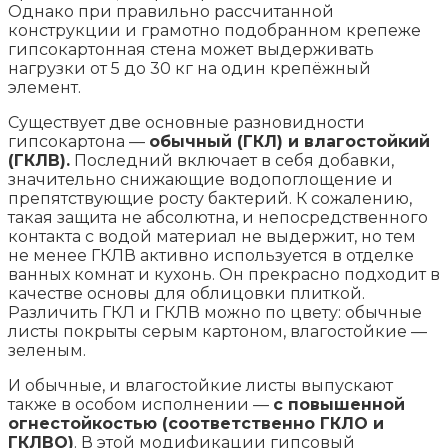
Однако при правильно рассчитанной
конструкции и грамотно подобранном крепеже
гипсокартонная стена может выдерживать
нагрузки от 5 до 30 кг на один крепёжный
элемент.
Существует две основные разновидности
гипсокартона —
обычный (ГКЛ) и влагостойкий
(ГКЛВ).
Последний включает в себя добавки,
значительно снижающие водопоглощение и
препятствующие росту бактерий. К сожалению,
такая защита не абсолютна, и непосредственного
контакта с водой материал не выдержит, но тем
не менее ГКЛВ активно используется в отделке
ванных комнат и кухонь. Он прекрасно подходит в
качестве основы для облицовки плиткой.
Различить ГКЛ и ГКЛВ можно по цвету: обычные
листы покрыты серым картоном, влагостойкие —
зеленым.
И обычные, и влагостойкие листы выпускают
также в особом исполнении —
с повышенной
огнестойкостью (соответственно ГКЛО и
ГКЛВО)
. В этой модификации гипсовый