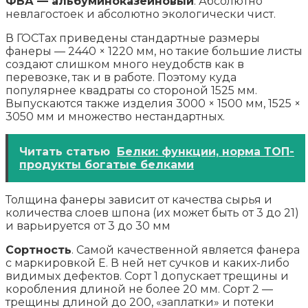
ФБА — альбуминоказеиновый
. Абсолютно
невлагостоек и абсолютно экологически чист.
В ГОСТах приведены стандартные размеры
фанеры — 2440 × 1220 мм, но такие большие листы
создают слишком много неудобств как в
перевозке, так и в работе. Поэтому куда
популярнее квадраты со стороной 1525 мм.
Выпускаются также изделия 3000 × 1500 мм, 1525 ×
3050 мм и множество нестандартных.
Читать статью
Белки: функции, норма ТОП-
продукты богатые белками
Толщина фанеры зависит от качества сырья и
количества слоев шпона (их может быть от 3 до 21)
и варьируется от 3 до 30 мм
Сортность
. Самой качественной является фанера
с маркировкой Е. В ней нет сучков и каких-либо
видимых дефектов. Сорт 1 допускает трещины и
коробления длиной не более 20 мм. Сорт 2 —
трещины длиной до 200, «заплатки» и потеки