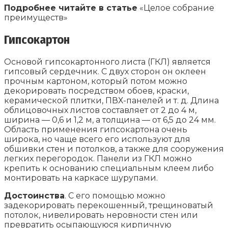
Подробнее читайте в статье
«Целое собрание
преимуществ»
Гипсокартон
Основой гипсокартонного листа (ГКЛ) является
гипсовый сердечник. С двух сторон он оклеен
прочным картоном, который потом можно
декорировать посредством обоев, краски,
керамической плитки, ПВХ-панелей и т. д. Длина
облицовочных листов составляет от 2 до 4 м,
ширина — 0,6 и 1,2 м, а толщина — от 6,5 до 24 мм.
Область применения гипсокартона очень
широка, но чаще всего его используют для
обшивки стен и потолков, а также для сооружения
легких перегородок. Панели из ГКЛ можно
крепить к основанию специальным клеем либо
монтировать на каркасе шурупами.
Достоинства
. С его помощью можно
задекорировать перекошенный, трещиноватый
потолок, нивелировать неровности стен или
превратить осыпающуюся кирпичную