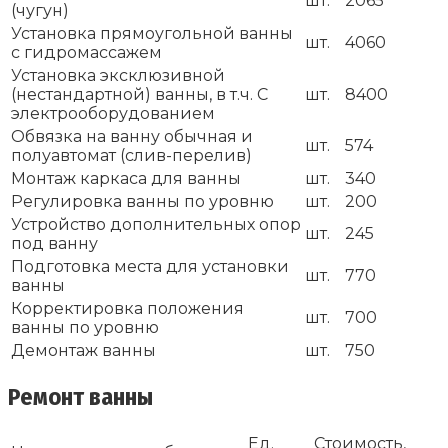
шт.
2065
(чугун)
Установка прямоугольной ванны
шт.
4060
с гидромассажем
Установка эксклюзивной
(нестандартной) ванны, в т.ч. С
шт.
8400
электрооборудованием
Обвязка на ванну обычная и
шт.
574
полуавтомат (слив-перелив)
Монтаж каркаса для ванны
шт.
340
Регулировка ванны по уровню
шт.
200
Устройство дополнительных опор
шт.
245
под ванну
Подготовка места для установки
шт.
770
ванны
Корректировка положения
шт.
700
ванны по уровню
Демонтаж ванны
шт.
750
Ремонт ванны
Ед.
Стоимость,