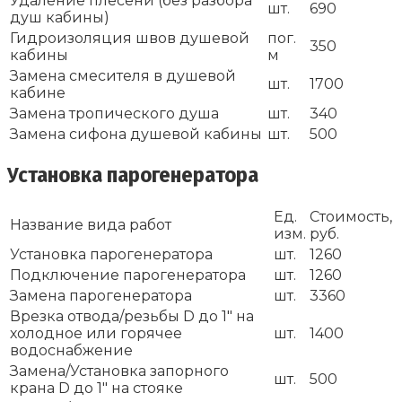
Удаление плесени (без разбора
шт.
690
душ кабины)
Гидроизоляция швов душевой
пог.
350
кабины
м
Замена смесителя в душевой
шт.
1700
кабине
Замена тропического душа
шт.
340
Замена сифона душевой кабины
шт.
500
Установка парогенератора
Ед.
Стоимость,
Название вида работ
изм.
руб.
Установка парогенератора
шт.
1260
Подключение парогенератора
шт.
1260
Замена парогенератора
шт.
3360
Врезка отвода/резьбы D до 1″ на
холодное или горячее
шт.
1400
водоснабжение
Замена/Установка запорного
шт.
500
крана D до 1″ на стояке