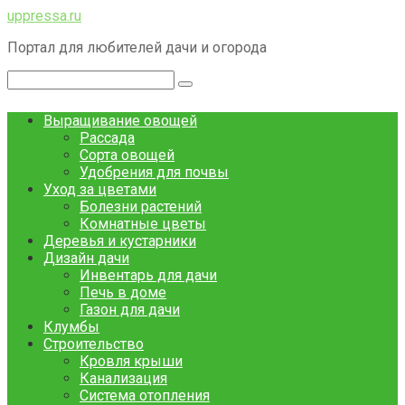
Перейти
uppressa.ru
к
Портал для любителей дачи и огорода
контенту
Поиск:
Выращивание овощей
Рассада
Сорта овощей
Удобрения для почвы
Уход за цветами
Болезни растений
Комнатные цветы
Деревья и кустарники
Дизайн дачи
Инвентарь для дачи
Печь в доме
Газон для дачи
Клумбы
Строительство
Кровля крыши
Канализация
Система отопления