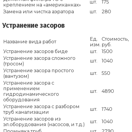
шт.
175
креплением на «американках»
Замена или чистка аэратора
шт.
280
Устранение засоров
Ед.
Стоимость,
Название вида работ
изм.
руб.
Устранение засоров биде
шт.
1500
Устранение засора сложного
шт.
1040
(тросом)
Устранение засора простого
шт.
550
(вантузом)
Устранение засора с
применением
шт.
4890
гидродинамического
оборудования
Устранение засора с разбором
шт.
1740
труб канализации
Устранение засоров из
шт.
1040
эл.оборудования (насосов, и т.д.)
Промывка труб
шт.
2790