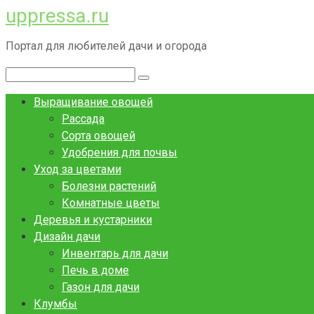
uppressa.ru
Перейти
к
Портал для любителей дачи и огорода
контенту
Поиск:
Выращивание овощей
Рассада
Сорта овощей
Удобрения для почвы
Уход за цветами
Болезни растений
Комнатные цветы
Деревья и кустарники
Дизайн дачи
Инвентарь для дачи
Печь в доме
Газон для дачи
Клумбы