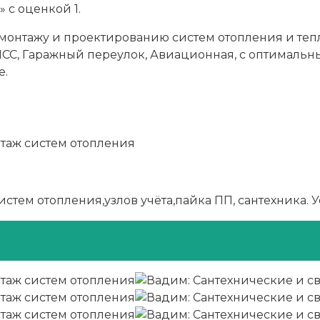
 с оценкой 1.
монтажу и проектированию систем отопления и теп
СС, Гаражный переулок, Авиационная, с оптимальн
е.
тем отопления,узлов учёта,пайка ПП, сантехника. У