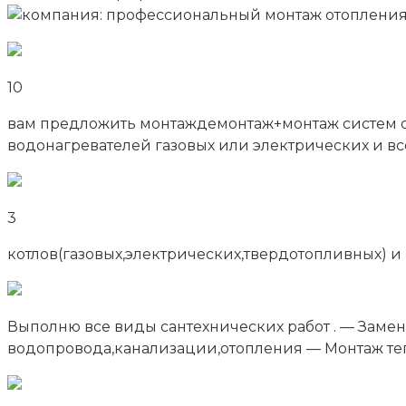
10
вам предложить монтаждемонтаж+монтаж систем ото
водонагревателей газовых или электрических и всег
3
котлов(газовых,электрических,твердотопливных) и
Выполню все виды сантехнических работ . — Замен
водопровода,канализации,отопления — Монтаж теп