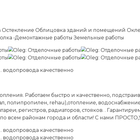
а Остекление Облицовка зданий и помещений Окле
потолка •Демонтажные работы Земельные работы
пления. Работаем быстро и качественно, подстраи
ал, полипропилен, rehau),отопление, водоснабжение
реи, регистров, радиаторов, стояков. . Гарантируем
м по всем районам города и области! С нами ПРОСТ