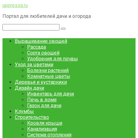
Перейти
uppressa.ru
к
Портал для любителей дачи и огорода
контенту
Поиск:
Выращивание овощей
Рассада
Сорта овощей
Удобрения для почвы
Уход за цветами
Болезни растений
Комнатные цветы
Деревья и кустарники
Дизайн дачи
Инвентарь для дачи
Печь в доме
Газон для дачи
Клумбы
Строительство
Кровля крыши
Канализация
Система отопления