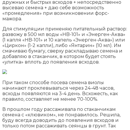
дружных и быстрых всходов + непосредственно
высеваю семена + даю себе возможность
«промедления» при возникновении форс-
мажора.
Для стимуляции применяю питательный раствор:
развожу в 500 мл воды «HB-101» и «Энерген-Аква»
(1 капля «HB-101» и 10 капель «Энерген-Аква») или
«Циркон» (1-2 капли), либо «Янтарин» (10 мл). Им
смачиваю бумагу, сверху раскладываю семена и
добавляю в стаканчик, в котором будет стоять
«улитка» вплоть до появления всходов.
При таком способе посева семена виолы
начинают проклевываться через 24-48 часов,
всходы появляются на 3-4 день. Всхожесть, как
правило, составляет не менее 70-100%.
В прошлом году рассаживала по стаканчикам
семена с «клювиком», не понравилось. Решила,
буду всегда доводить до появления всходов и
только потом рассаживать сеянцы в грунт. Так