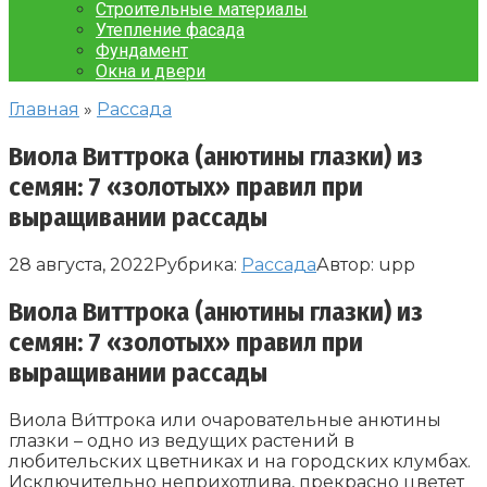
Строительные материалы
Утепление фасада
Фундамент
Окна и двери
Главная
»
Рассада
Виола Виттрока (анютины глазки) из
семян: 7 «золотых» правил при
выращивании рассады
28 августа, 2022
Рубрика:
Рассада
Автор:
upp
Виола Виттрока (анютины глазки) из
семян: 7 «золотых» правил при
выращивании рассады
Виола Ви́ттрока или очаровательные анютины
глазки – одно из ведущих растений в
любительских цветниках и на городских клумбах.
Исключительно неприхотлива, прекрасно цветет