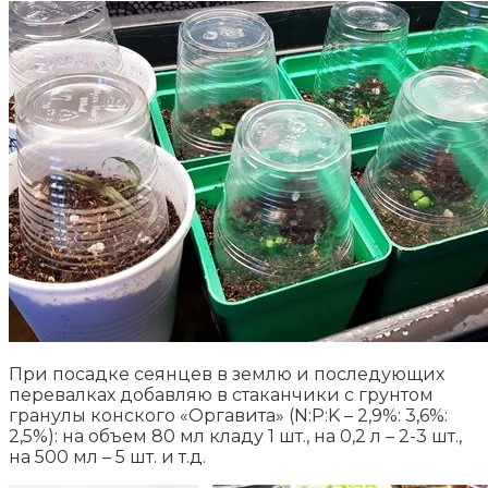
При посадке сеянцев в землю и последующих
перевалках добавляю в стаканчики с грунтом
гранулы конского «Оргавита» (N:P:K – 2,9%: 3,6%:
2,5%): на объем 80 мл кладу 1 шт., на 0,2 л – 2-3 шт.,
на 500 мл – 5 шт. и т.д.