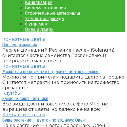
Канализация
Система отопления
Строительные материалы
Утепление фасада
Фундамент
Окна и двери
Комнатные цветы
Паслен домашний
Паслен домашний Растение паслен (Solanum)
считается частью семейства Пасленовые. В
природе его чаще всего
Комнатные цветы
Можно ли по приметам подарить цветок в горшке
Можно ли по приметам подарить цветок в горшке
Считается непрактично приносить на торжество
срезанные
Клумбы
Какие бывают цветники
Все виды цветников, список с фото Многие
выращивают цветы, но далеко не на всех
Комнатные цветы
Ваше растение — цветок по зодиаку: Овен
Ваше растение — цветок по зодиаку: Овен В