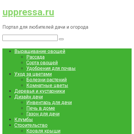
Перейти
uppressa.ru
к
контенту
Портал для любителей дачи и огорода
Поиск:
Выращивание овощей
Рассада
Сорта овощей
Удобрения для почвы
Уход за цветами
Болезни растений
Комнатные цветы
Деревья и кустарники
Дизайн дачи
Инвентарь для дачи
Печь в доме
Газон для дачи
Клумбы
Строительство
Кровля крыши