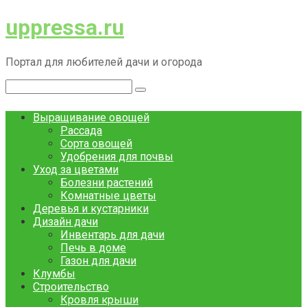
Перейти
uppressa.ru
к
контенту
Портал для любителей дачи и огорода
Поиск:
Выращивание овощей
Рассада
Сорта овощей
Удобрения для почвы
Уход за цветами
Болезни растений
Комнатные цветы
Деревья и кустарники
Дизайн дачи
Инвентарь для дачи
Печь в доме
Газон для дачи
Клумбы
Строительство
Кровля крыши