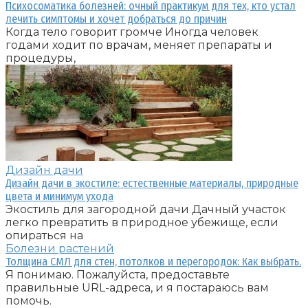
Психосоматика болезней: очный практикум для тех, кто устал
лечить симптомы и хочет добраться до причин
Когда тело говорит громче Иногда человек
годами ходит по врачам, меняет препараты и
процедуры,
Дизайн дачи
Дизайн дачи в экостиле: естественные материалы, природные
цвета и минимум ухода
Экостиль для загородной дачи Дачный участок
легко превратить в природное убежище, если
опираться на
Болезни растений
Толщина СМЛ для стен, потолков и перегородок: Как выбрать.
Я понимаю. Пожалуйста, предоставьте
правильные URL-адреса, и я постараюсь вам
помочь.