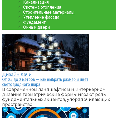
Канализация
Система отопления
Строительные материалы
Утепление фасада
Фундамент
Окна и двери
Дизайн дачи
От 0,5 до 2 метров — как выбрать размер и цвет
светодиодного шара
В современном ландшафтном и интерьерном
дизайне геометрические формы играют роль
фундаментальных акцентов, упорядочивающих
пространство.