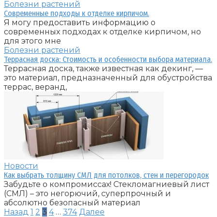
Болезни растений
Современные подходы к отделке кирпичом.
Я могу предоставить информацию о
современных подходах к отделке кирпичом, но
для этого мне
Болезни растений
Террасная доска: Стоимость и особенности выбора материала.
Террасная доска, также известная как декинг, —
это материал, предназначенный для обустройства
террас, веранд,
Новости
Как выбрать толщину СМЛ для потолков, стен и перегородок
Забудьте о компромиссах! Стекломагниевый лист
(СМЛ) – это негорючий, суперпрочный и
абсолютно безопасный материал
Пагинация
Назад
1
2
3
4
…
374
Далее