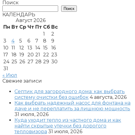
записей
Поиск
Поиск
КАЛЕНДАРЬ
Август 2026
Пн
Вт
Ср
Чт
Пт
Сб
Вс
1
2
3
4
5
6
7
8
9
10
11
12
13
14
15
16
17
18
19
20
21
22
23
24
25
26
27
28
29
30
31
« Июл
Свежие записи
Септик для загородного дома: как выбрать
систему очистки без ошибок
4 августа, 2026
Как выбрать надежный насос для фонтана на
даче и не переплатить за лишнюю мощность
31 июля, 2026
Куда уходит тепло из частного дома и как
найти скрытые утечки без дорогого
тепловизора
31 июля, 2026