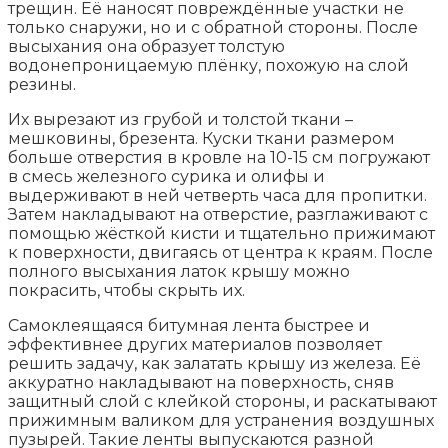
трещин. Её наносят повреждённые участки не
только снаружи, но и с обратной стороны. После
высыхания она образует толстую
водонепроницаемую плёнку, похожую на слой
резины.
Их вырезают из грубой и толстой ткани –
мешковины, брезента. Куски ткани размером
больше отверстия в кровле на 10-15 см погружают
в смесь железного сурика и олифы и
выдерживают в ней четверть часа для пропитки.
Затем накладывают на отверстие, разглаживают с
помощью жёсткой кисти и тщательно прижимают
к поверхности, двигаясь от центра к краям. После
полного высыхания латок крышу можно
покрасить, чтобы скрыть их.
Самоклеящаяся битумная лента быстрее и
эффективнее других материалов позволяет
решить задачу, как залатать крышу из железа. Её
аккуратно накладывают на поверхность, сняв
защитный слой с клейкой стороны, и раскатывают
прижимным валиком для устранения воздушных
пузырей. Такие ленты выпускаются разной