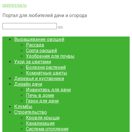
Перейти
uppressa.ru
к
Портал для любителей дачи и огорода
контенту
Поиск:
Выращивание овощей
Рассада
Сорта овощей
Удобрения для почвы
Уход за цветами
Болезни растений
Комнатные цветы
Деревья и кустарники
Дизайн дачи
Инвентарь для дачи
Печь в доме
Газон для дачи
Клумбы
Строительство
Кровля крыши
Канализация
Система отопления