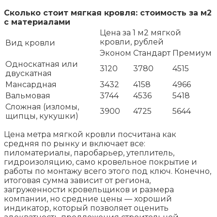
Сколько стоит мягкая кровля: стоимость за м2
с материалами
Цена за 1 м2 мягкой
кровли, рублей
Вид кровли
Эконом
Стандарт
Премиум
Односкатная или
3120
3780
4515
двускатная
Мансардная
3432
4158
4966
Вальмовая
3744
4536
5418
Сложная (изломы,
3900
4725
5644
щипцы, кукушки)
Цена метра мягкой кровли посчитана как
средняя по рынку и включает все:
пиломатериалы, паробарьер, утеплитель,
гидроизоляцию, само кровельное покрытие и
работы по монтажу всего этого под ключ. Конечно,
итоговая сумма зависит от региона,
загруженности кровельщиков и размера
компании, но средние цены — хороший
индикатор, который позволяет оценить