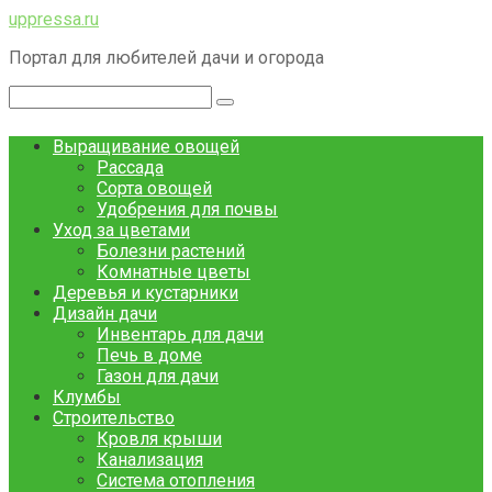
Перейти
uppressa.ru
к
Портал для любителей дачи и огорода
контенту
Поиск:
Выращивание овощей
Рассада
Сорта овощей
Удобрения для почвы
Уход за цветами
Болезни растений
Комнатные цветы
Деревья и кустарники
Дизайн дачи
Инвентарь для дачи
Печь в доме
Газон для дачи
Клумбы
Строительство
Кровля крыши
Канализация
Система отопления