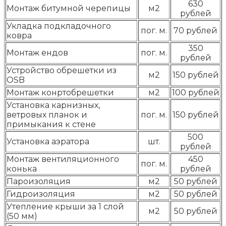
630
Монтаж битумной черепицы
м2
рублей
Укладка подкладочного
пог. м.
70 рублей
ковра
350
Монтаж ендов
пог. м.
рублей
Устройство обрешетки из
м2
150 рублей
OSB
Монтаж конртобрешетки
м2
100 рублей
Установка карнизных,
ветровых планок и
пог. м.
150 рублей
примыкания к стене
500
Установка аэратора
шт.
рублей
Монтаж вентиляционного
450
пог. м.
конька
рублей
Пароизоляция
м2
50 рублей
Гидроизоляция
м2
50 рублей
Утепление крыши за 1 слой
м2
50 рублей
(50 мм)