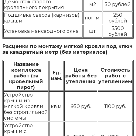
Демонтаж старого
м2
50 рублей
кровельного покрытия
Подшивка свесов (карнизов)
250
пог. м.
крыши
рублей
5500
Установка мансардного окна
шт.
рублей
Расценки по монтажу мягкой кровли под ключ
за квадратный метр (без материалов)
Название
комплекса
Цена
Стоимость
Ед.
работ (за
работы без
работ с
изм.
кровельный
утепления
утеплением
пирог)
Устройство
крыши из
мягкой кровли
кв.м.
950 руб.
1100 руб.
без стропильной
системы
Устройство
крыши с