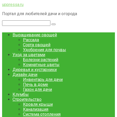
Перейти
uppressa.ru
к
Портал для любителей дачи и огорода
контенту
Поиск:
Выращивание овощей
Рассада
Сорта овощей
Удобрения для почвы
Уход за цветами
Болезни растений
Комнатные цветы
Деревья и кустарники
Дизайн дачи
Инвентарь для дачи
Печь в доме
Газон для дачи
Клумбы
Строительство
Кровля крыши
Канализация
Система отопления