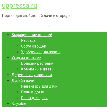
uppressa.ru
Перейти
к
Портал для любителей дачи и огорода
контенту
Поиск:
Выращивание овощей
Рассада
Сорта овощей
Удобрения для почвы
Уход за цветами
Болезни растений
Комнатные цветы
Деревья и кустарники
Дизайн дачи
Инвентарь для дачи
Печь в доме
Газон для дачи
Клумбы