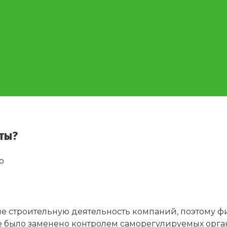
оты?
p
е строительную деятельность компаний, поэтому ф
е было заменено контролем саморегулируемых орг