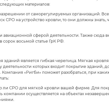
з следующих материалов:
разрешении от саморегулируемых организаций. Все 
к СРО на устройство кровли, то они должны знать, 
 и авиационной сферой деятельности. Также сюда 
в сорок восьмой статье ГрК РФ.
зданий является гибкая черепица. Мягкая кровля п
у деятельности которых входит покрытие зданий, до
о. Компания «Ригби» поможет разобраться, при каки
ать:
о ли СРО для мягкой кровли вашей фирме. Для пок
ь компании осуществляется на объектах незавершен
ниями.