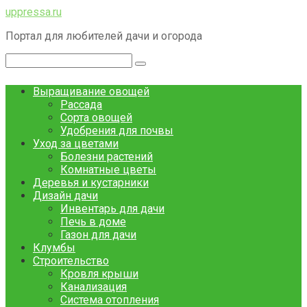
Перейти
uppressa.ru
к
Портал для любителей дачи и огорода
контенту
Поиск:
Выращивание овощей
Рассада
Сорта овощей
Удобрения для почвы
Уход за цветами
Болезни растений
Комнатные цветы
Деревья и кустарники
Дизайн дачи
Инвентарь для дачи
Печь в доме
Газон для дачи
Клумбы
Строительство
Кровля крыши
Канализация
Система отопления