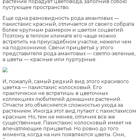
растение порадует цветовода, заполнив собою
пустующее пространство.
Еще одна разновидность рода амантовых —
пахистахис красный, отличается от своего собрата
более крупным размером и цветом соцветий.
Поэтому в теплом климате его чаще можно
встретить на приусадебном участке, нежели чем
на подоконнике. Свечи прицветья у этого
представителя рода амантовых — светло-зеленые,
а цветы — красные или пурпурные.
И, пожалуй, самый редкий вид этого красивого
цветка — пахистахис колосковый. Его
практически не встретишь в цветочных
коллекциях любителей домашних растений.
Отчасти это объясняется сложностью ухода за
растением. Иногда этот вид путают с пахистахисом
красным. Но, тем не менее, отличия все же
существенные. Пахистахис колосковый имеет не
впечатляющие прицветья. Но ровно до того
момента, когда на них появляются цветы. Они,