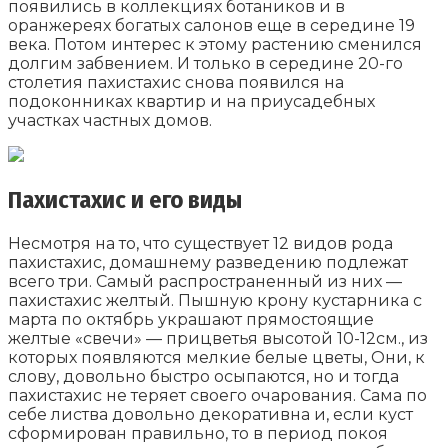
появились в коллекциях ботаников и в
оранжереях богатых салонов еще в середине 19
века. Потом интерес к этому растению сменился
долгим забвением. И только в середине 20-го
столетия пахистахис снова появился на
подоконниках квартир и на приусадебных
участках частных домов.
Пахистахис и его виды
Несмотря на то, что существует 12 видов рода
пахистахис, домашнему разведению подлежат
всего три. Самый распространенный из них —
пахистахис желтый. Пышную крону кустарника с
марта по октябрь украшают прямостоящие
желтые «свечи» — прицветья высотой 10-12см., из
которых появляются мелкие белые цветы, Они, к
слову, довольно быстро осыпаются, но и тогда
пахистахис не теряет своего очарования. Сама по
себе листва довольно декоративна и, если куст
сформирован правильно, то в период покоя