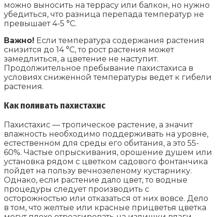
можно выносить на террасу или балкон, но нужно
убедиться, что разница перепада температур не
превышает 4-5 °C.
Важно!
Если температура содержания растения
снизится до 14 °C, то рост растения может
замедлиться, а цветение не наступит.
Продолжительное пребывание пахистахиса в
условиях сниженной температуры ведет к гибели
растения.
Как поливать пахистахис
Пахистахис — тропическое растение, а значит
влажность необходимо поддерживать на уровне,
естественном для среды его обитания, а это 55-
60%. Частые опрыскивания, орошение душем или
установка рядом с цветком садового фонтанчика
пойдет на пользу вечнозеленому кустарнику.
Однако, если растение дало цвет, то водные
процедуры следует производить с
осторожностью или отказаться от них вовсе. Дело
в том, что желтые или красные прицветья цветка
могут плохо отреагировать на излишки влаги.