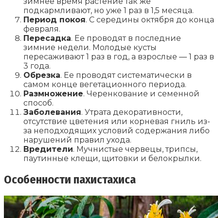
зимнее время растение так же
подкармливают, но уже 1 раз в 1,5 месяца.
Период покоя
. С середины октября до конца
февраля.
Пересадка
. Ее проводят в последние
зимние недели. Молодые кусты
пересаживают 1 раз в год, а взрослые ― 1 раз в
3 года.
Обрезка
. Ее проводят систематически в
самом конце вегетационного периода.
Размножение
. Черенкование и семенной
способ.
Заболевания
. Утрата декоративности,
отсутствие цветения или корневая гниль из-
за неподходящих условий содержания либо
нарушений правил ухода.
Вредители
. Мучнистые червецы, трипсы,
паутинные клещи, щитовки и белокрылки.
Особенности пахистахиса