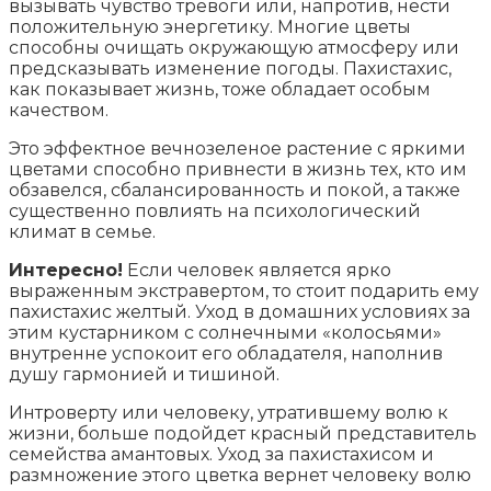
вызывать чувство тревоги или, напротив, нести
положительную энергетику. Многие цветы
способны очищать окружающую атмосферу или
предсказывать изменение погоды. Пахистахис,
как показывает жизнь, тоже обладает особым
качеством.
Это эффектное вечнозеленое растение с яркими
цветами способно привнести в жизнь тех, кто им
обзавелся, сбалансированность и покой, а также
существенно повлиять на психологический
климат в семье.
Интересно!
Если человек является ярко
выраженным экстравертом, то стоит подарить ему
пахистахис желтый. Уход в домашних условиях за
этим кустарником с солнечными «колосьями»
внутренне успокоит его обладателя, наполнив
душу гармонией и тишиной.
Интроверту или человеку, утратившему волю к
жизни, больше подойдет красный представитель
семейства амантовых. Уход за пахистахисом и
размножение этого цветка вернет человеку волю