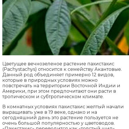
Цветущее вечнозеленое растение пахистахис
(Pachystachys) относится к семейству Акантовые.
Данный род объединяет примерно 12 видов,
которые в природных условиях можно
повстречать на территории Восточной Индии и
Америки, при этом предпочитают они расти в
тропическом и субтропическом климате.
В комнатных условиях пахистахис желтый начали
выращивать уже в 19 веке, однако и на
сегодняшний день это растение пользуется не
очень большой популярностью у цветоводов.
«Пахистахис» переводится как «толстый шип»,