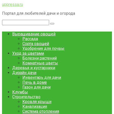
Перейти
uppressa.ru
к
Портал для любителей дачи и огорода
контенту
Поиск:
Выращивание овощей
Рассада
Сорта овощей
Удобрения для почвы
Уход за цветами
Болезни растений
Комнатные цветы
Деревья и кустарники
Дизайн дачи
Инвентарь для дачи
Печь в доме
Газон для дачи
Клумбы
Строительство
Кровля крыши
Канализация
Система отопления