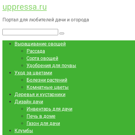
uppressa.ru
Перейти
к
Портал для любителей дачи и огорода
контенту
Поиск:
Выращивание овощей
Рассада
Сорта овощей
Удобрения для почвы
Уход за цветами
Болезни растений
Комнатные цветы
Деревья и кустарники
Дизайн дачи
Инвентарь для дачи
Печь в доме
Газон для дачи
Клумбы