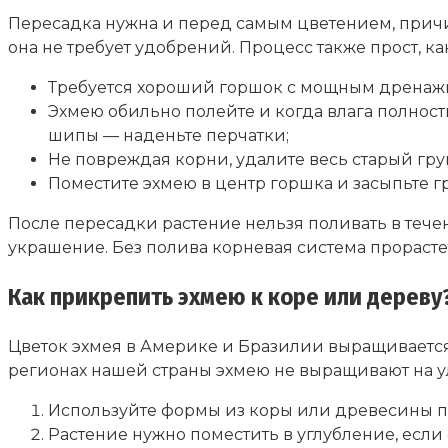
Пересадка нужна и перед самым цветением, причин
она не требует удобрений. Процесс также прост, ка
Требуется хороший горшок с мощным дренаж
Эхмею обильно полейте и когда влага полность
шипы — наденьте перчатки;
Не повреждая корни, удалите весь старый гру
Поместите эхмею в центр горшка и засыпьте гр
После пересадки растение нельзя поливать в тече
украшение. Без полива корневая система прорастет
Как прикрепить эхмею к коре или дереву
Цветок эхмея в Америке и Бразилии выращивается, 
регионах нашей страны эхмею не выращивают на у
Используйте формы из коры или древесины п
Растение нужно поместить в углубление, если е