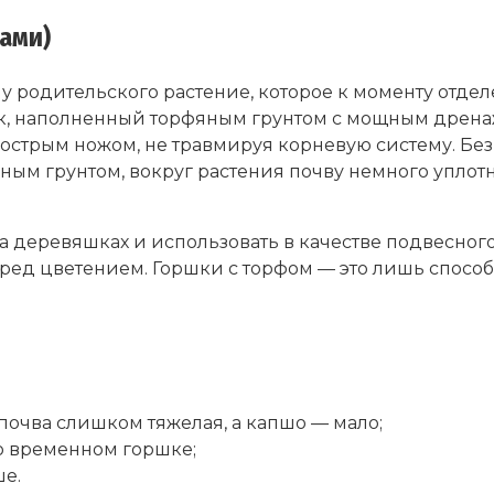
ами)
 родительского растение, которое к моменту отде
к, наполненный торфяным грунтом с мощным дрена
 острым ножом, не травмируя корневую систему. Без
ьным грунтом, вокруг растения почву немного уплот
деревяшках и использовать в качестве подвесного
еред цветением. Горшки с торфом — это лишь спосо
почва слишком тяжелая, а капшо — мало;
о временном горшке;
е.