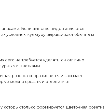
ананасами. Большинство видов являются
них условиях, культуру выращивают обычным
х его не требуется удалять, он отлично
урпурными цветками.
чная розетка сворачивается и засыхает.
орые можно срезать и отделить от
 у которых только формируется цветочная розетка