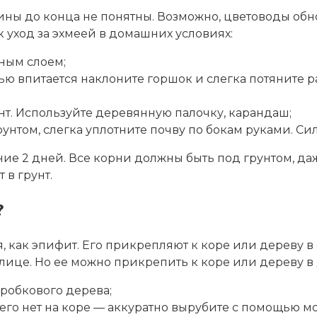
ы до конца не понятны. Возможно, цветоводы обнов
к уход за эхмеей в домашних условиях:
ным слоем;
ю впитается наклоните горшок и слегка потяните ра
нт. Используйте деревянную палочку, карандаш;
унтом, слегка уплотните почву по бокам руками. Си
ние 2 дней. Все корни должны быть под грунтом, да
 в грунт.
?
как эпифит. Его прикрепляют к коре или дереву в са
лице. Но ее можно прикрепить к коре или дереву в
робкового дерева;
го нет на коре — аккуратно вырубите с помощью моло