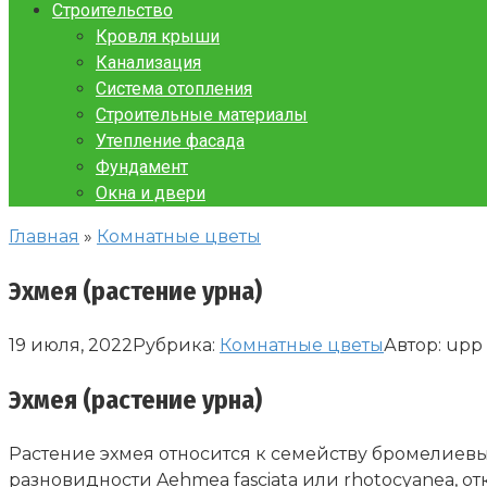
Строительство
Кровля крыши
Канализация
Система отопления
Строительные материалы
Утепление фасада
Фундамент
Окна и двери
Главная
»
Комнатные цветы
Эхмея (растение урна)
19 июля, 2022
Рубрика:
Комнатные цветы
Автор:
upp
Эхмея (растение урна)
Растение эхмея относится к семейству бромелиевы
разновидности Aehmea fasciata или rhotocyanea, от