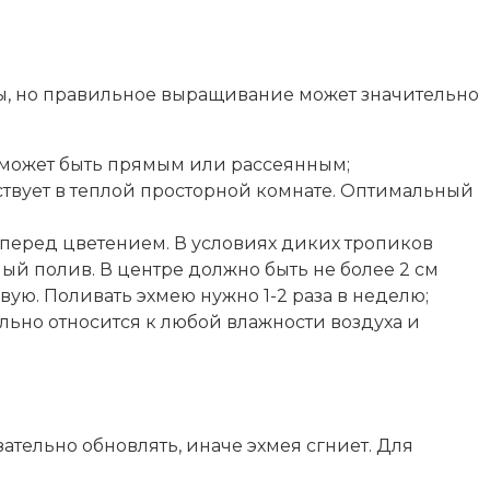
вы, но правильное выращивание может значительно
 может быть прямым или рассеянным;
вствует в теплой просторной комнате. Оптимальный
перед цветением. В условиях диких тропиков
ный полив. В центре должно быть не более 2 см
вую. Поливать эхмею нужно 1-2 раза в неделю;
льно относится к любой влажности воздуха и
ательно обновлять, иначе эхмея сгниет. Для