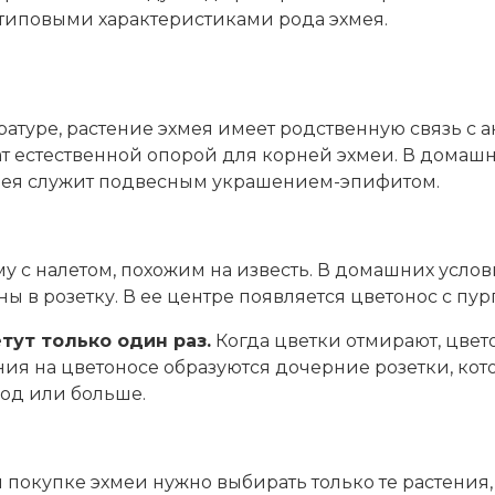
 типовыми характеристиками рода эхмея.
атуре, растение эхмея имеет родственную связь с 
ат естественной опорой для корней эхмеи. В домаш
хмея служит подвесным украшением-эпифитом.
с налетом, похожим на известь. В домашних условия
ы в розетку. В ее центре появляется цветонос с п
тут только один раз.
Когда цветки отмирают, цвето
ния на цветоносе образуются дочерние розетки, кот
год или больше.
 покупке эхмеи нужно выбирать только те растения,