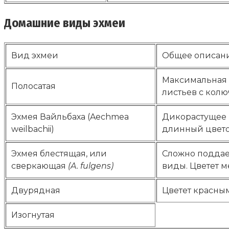
Домашние виды эхмеи
Вид эхмеи
Общее описан
Максимальная 
Полосатая
листьев с кол
Эхмея Вайльбаха (Aechmea
Дикорастущее 
weilbachii)
длинный цветон
Эхмея блестящая, или
Сложно поддае
сверкающая
(A. fulgens)
виды. Цветет м
Двурядная
Цветет красны
Изогнутая