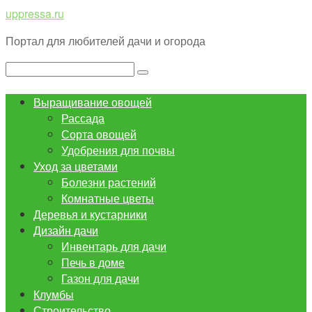
Перейти
uppressa.ru
к
Портал для любителей дачи и огорода
контенту
Поиск:
Выращивание овощей
Рассада
Сорта овощей
Удобрения для почвы
Уход за цветами
Болезни растений
Комнатные цветы
Деревья и кустарники
Дизайн дачи
Инвентарь для дачи
Печь в доме
Газон для дачи
Клумбы
Строительство