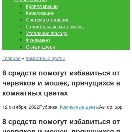
Кровля крыши
Канализация
Система отопления
Строительные материалы
Утепление фасада
Фундамент
Окна и двери
Главная
»
Комнатные цветы
8 средств помогут избавиться от
червяков и мошек, прячущихся в
комнатных цветах
12 октября, 2022
Рубрика:
Комнатные цветы
Автор:
upp
8 средств помогут избавиться от
червяков и мошек, прячущихся в