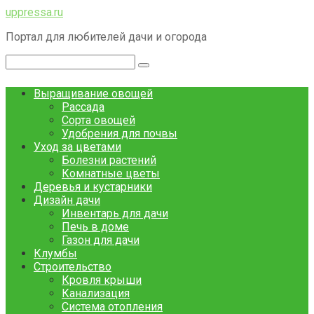
Перейти
uppressa.ru
к
Портал для любителей дачи и огорода
контенту
Поиск:
Выращивание овощей
Рассада
Сорта овощей
Удобрения для почвы
Уход за цветами
Болезни растений
Комнатные цветы
Деревья и кустарники
Дизайн дачи
Инвентарь для дачи
Печь в доме
Газон для дачи
Клумбы
Строительство
Кровля крыши
Канализация
Система отопления