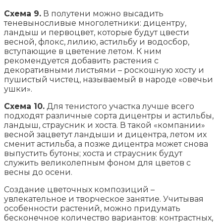
Схема 9.
В полутени можно высадить
теневыносливые многолетники: дицентру,
ландыш и первоцвет, которые будут цвести
весной, флокс, лилию, астильбу и водосбор,
вступающие в цветение летом. К ним
рекомендуется добавить растения с
декоративными листьями – роскошную хосту и
пушистый чистец, называемый в народе «овечьи
ушки».
Схема 10.
Для тенистого участка лучше всего
подходят различные сорта дицентры и астильбы,
ландыш, страусник и хоста. В такой «компании»
весной зацветут ландыши и дицентра, летом их
сменит астильба, а позже дицентра может снова
выпустить бутоны; хоста и страусник будут
служить великолепным фоном для цветов с
весны до осени.
Создание цветочных композиций –
увлекательное и творческое занятие. Учитывая
особенности растений, можно придумать
бесконечное количество вариантов: контрастных,