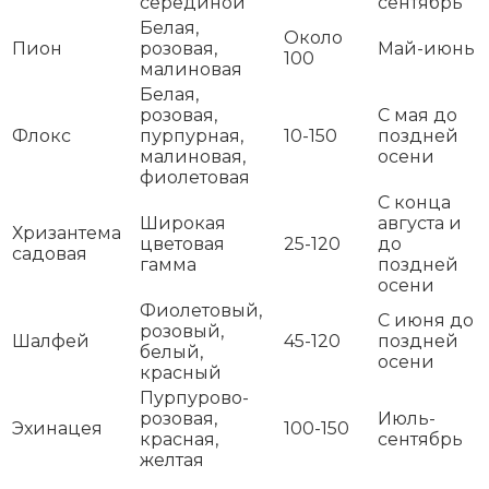
серединой
сентябрь
Белая,
Около
Пион
розовая,
Май-июнь
100
малиновая
Белая,
розовая,
С мая до
Флокс
пурпурная,
10-150
поздней
малиновая,
осени
фиолетовая
С конца
Широкая
августа и
Хризантема
цветовая
25-120
до
садовая
гамма
поздней
осени
Фиолетовый,
С июня до
розовый,
Шалфей
45-120
поздней
белый,
осени
красный
Пурпурово-
розовая,
Июль-
Эхинацея
100-150
красная,
сентябрь
желтая