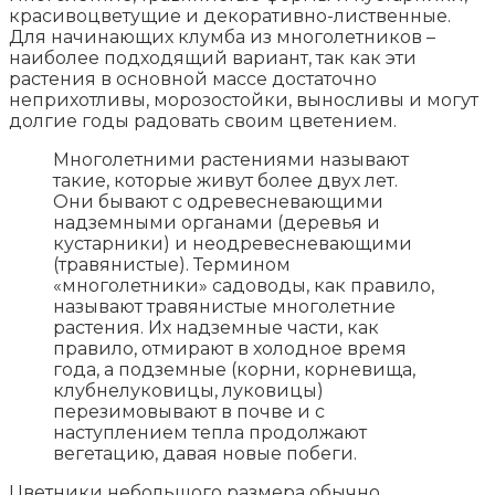
красивоцветущие и декоративно-лиственные.
Для начинающих клумба из многолетников –
наиболее подходящий вариант, так как эти
растения в основной массе достаточно
неприхотливы, морозостойки, выносливы и могут
долгие годы радовать своим цветением.
Многолетними растениями называют
такие, которые живут более двух лет.
Они бывают с одревесневающими
надземными органами (деревья и
кустарники) и неодревесневающими
(травянистые). Термином
«многолетники» садоводы, как правило,
называют травянистые многолетние
растения. Их надземные части, как
правило, отмирают в холодное время
года, а подземные (корни, корневища,
клубнелуковицы, луковицы)
перезимовывают в почве и с
наступлением тепла продолжают
вегетацию, давая новые побеги.
Цветники небольшого размера обычно