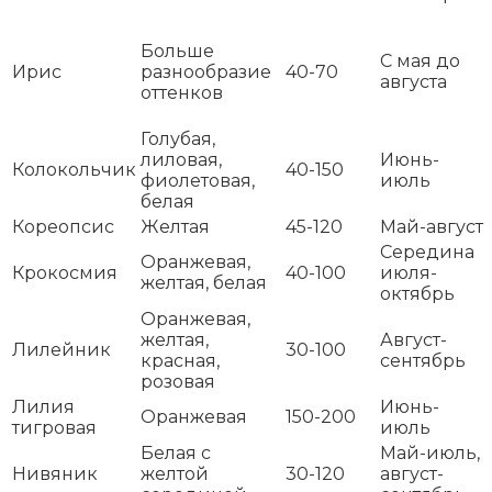
Больше
С мая до
Ирис
разнообразие
40-70
августа
оттенков
Голубая,
лиловая,
Июнь-
Колокольчик
40-150
фиолетовая,
июль
белая
Кореопсис
Желтая
45-120
Май-август
Середина
Оранжевая,
Крокосмия
40-100
июля-
желтая, белая
октябрь
Оранжевая,
желтая,
Август-
Лилейник
30-100
красная,
сентябрь
розовая
Лилия
Июнь-
Оранжевая
150-200
тигровая
июль
Белая с
Май-июль,
Нивяник
желтой
30-120
август-