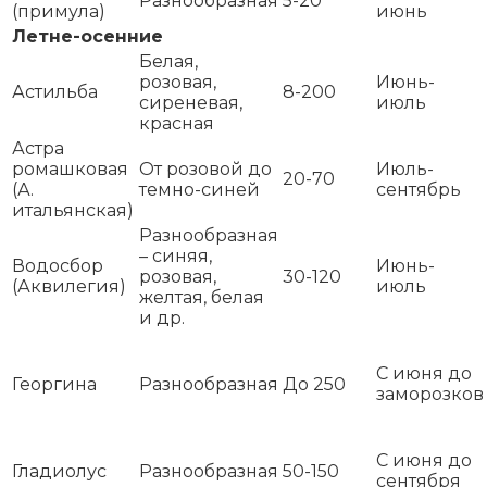
Разнообразная
5-20
(примула)
июнь
Летне-осенние
Белая,
розовая,
Июнь-
Астильба
8-200
сиреневая,
июль
красная
Астра
ромашковая
От розовой до
Июль-
20-70
(А.
темно-синей
сентябрь
итальянская)
Разнообразная
– синяя,
Водосбор
Июнь-
розовая,
30-120
(Аквилегия)
июль
желтая, белая
и др.
С июня до
Георгина
Разнообразная
До 250
заморозков
С июня до
Гладиолус
Разнообразная
50-150
сентября