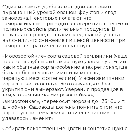
Один из самых удобных методов заготовить
выращенный урожай овощей, фруктов и ягод –
заморозка. Некоторые полагают, что
замораживание приводит к потере питательных и
полезных свойств растительных продуктов. В
результате проведенных исследований ученые
выяснили, что снижение пищевой ценности при
заморозке практически отсутствует.
«Морозостойкие» сорта садовой земляники (чаще
просто – «клубника») так же нуждаются в укрытии,
как и обычные сорта (особенно в тех регионах, где
бывают бесснежные зимы или морозы,
чередующиеся с оттепелями). У всей земляники
корни поверхностные. Это означает, что без
укрытия они вымерзают. Уверения продавцов в
том, что земляника «морозостойкая»,
«зимостойкая», «переносит морозы до −35 ℃» и т.
д. – обман. Садоводы должны помнить о том, что
корневую систему земляники еще никому не
удавалось изменить.
Собирать лекарственные цветы и соцветия нужно