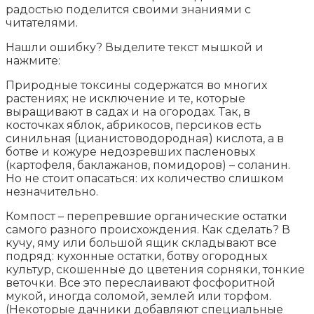
радостью поделится своими знаниями с
читателями.
Нашли ошибку? Выделите текст мышкой и
нажмите:
Природные токсины содержатся во многих
растениях; не исключение и те, которые
выращивают в садах и на огородах. Так, в
косточках яблок, абрикосов, персиков есть
синильная (цианистоводородная) кислота, а в
ботве и кожуре недозревших пасленовых
(картофеля, баклажанов, помидоров) – соланин.
Но не стоит опасаться: их количество слишком
незначительно.
Компост – перепревшие органические остатки
самого разного происхождения. Как сделать? В
кучу, яму или большой ящик складывают все
подряд: кухонные остатки, ботву огородных
культур, скошенные до цветения сорняки, тонкие
веточки. Все это переслаивают фосфоритной
мукой, иногда соломой, землей или торфом.
(Некоторые дачники добавляют специальные