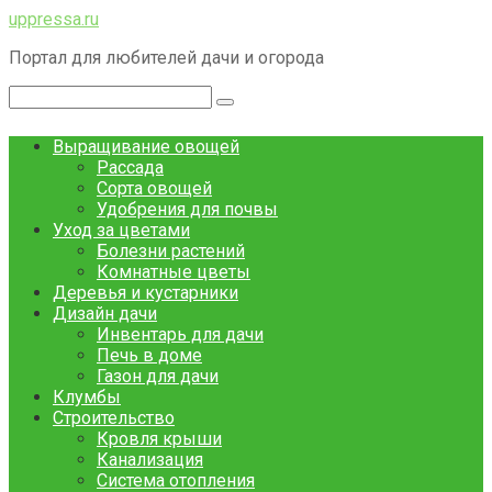
Перейти
uppressa.ru
к
Портал для любителей дачи и огорода
контенту
Поиск:
Выращивание овощей
Рассада
Сорта овощей
Удобрения для почвы
Уход за цветами
Болезни растений
Комнатные цветы
Деревья и кустарники
Дизайн дачи
Инвентарь для дачи
Печь в доме
Газон для дачи
Клумбы
Строительство
Кровля крыши
Канализация
Система отопления