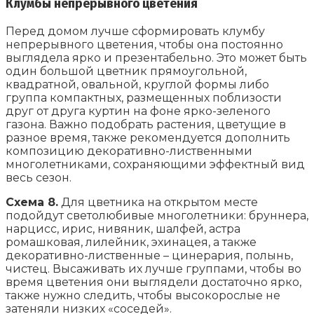
Клумбы непрерывного цветения
Перед домом лучше сформировать клумбу
непрерывного цветения, чтобы она постоянно
выглядела ярко и презентабельно. Это может быть
один большой цветник прямоугольной,
квадратной, овальной, круглой формы либо
группа компактных, размещенных поблизости
друг от друга куртин на фоне ярко-зеленого
газона. Важно подобрать растения, цветущие в
разное время, также рекомендуется дополнить
композицию декоративно-лиственными
многолетниками, сохраняющими эффектный вид
весь сезон.
Схема 8.
Для цветника на открытом месте
подойдут светолюбивые многолетники: бруннера,
нарцисс, ирис, нивяник, шалфей, астра
ромашковая, лилейник, эхинацея, а также
декоративно-лиственные – цинерария, полынь,
чистец. Высаживать их лучше группами, чтобы во
время цветения они выглядели достаточно ярко,
также нужно следить, чтобы высокорослые не
затеняли низких «соседей».