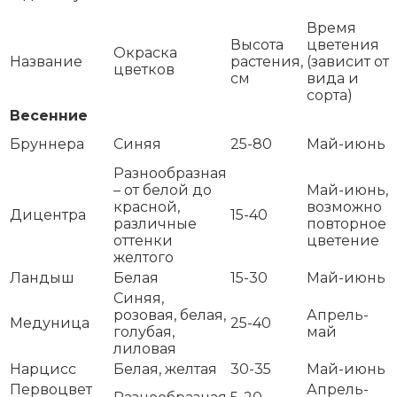
Время
Высота
цветения
Окраска
Название
растения,
(зависит от
цветков
см
вида и
сорта)
Весенние
Бруннера
Синяя
25-80
Май-июнь
Разнообразная
– от белой до
Май-июнь,
красной,
возможно
Дицентра
15-40
различные
повторное
оттенки
цветение
желтого
Ландыш
Белая
15-30
Май-июнь
Синяя,
розовая, белая,
Апрель-
Медуница
25-40
голубая,
май
лиловая
Нарцисс
Белая, желтая
30-35
Май-июнь
Первоцвет
Апрель-