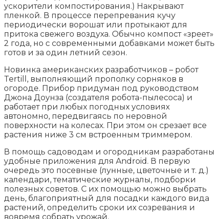
ускорители компостирования.) Накрывают
пленкой. В процессе перепревания кучу
периодически ворошат или протыкают для
притока свежего воздуха. Обычно компост «зреет»
2 года, но с современными добавками может быть
готов и за один летний сезон.
Новинка американских разработчиков – робот
Tertill, выполняющий прополку сорняков в
огороде. Прибор придуман под руководством
Джона Доунза (создателя робота-пылесоса) и
работает при любых погодных условиях
автономно, передвигаясь по неровной
поверхности на колесах. При этом он срезает все
растения ниже 3 см встроенным триммером.
В помощь садоводам и огородникам разработаны
удобные приложения для Android. В первую
очередь это посевные (лунные, цветочные и т. д.)
календари, тематические журналы, подборки
полезных советов. С их помощью можно выбрать
день, благоприятный для посадки каждого вида
растений, определить сроки их созревания и
вовремя собрать урожай.