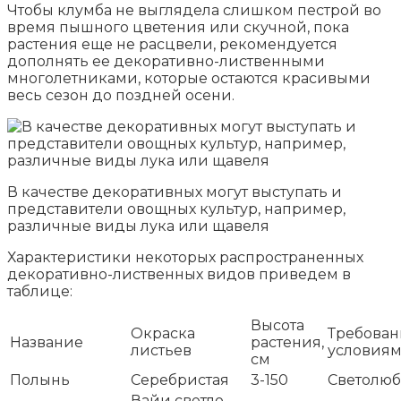
Чтобы клумба не выглядела слишком пестрой во
время пышного цветения или скучной, пока
растения еще не расцвели, рекомендуется
дополнять ее декоративно-лиственными
многолетниками, которые остаются красивыми
весь сезон до поздней осени.
В качестве декоративных могут выступать и
представители овощных культур, например,
различные виды лука или щавеля
Характеристики некоторых распространенных
декоративно-лиственных видов приведем в
таблице:
Высота
Окраска
Требован
Название
растения,
листьев
условия
см
Полынь
Серебристая
3-150
Светолюб
Вайи светло-