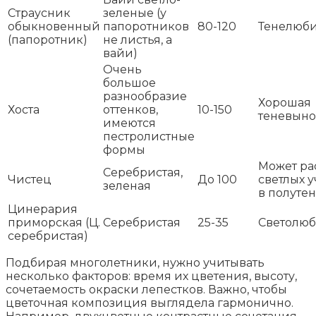
Страусник
зеленые (у
обыкновенный
папоротников
80-120
Тенелюб
(папоротник)
не листья, а
вайи)
Очень
большое
разнообразие
Хорошая
Хоста
оттенков,
10-150
теневыно
имеются
пестролистные
формы
Может ра
Серебристая,
Чистец
До 100
светлых у
зеленая
в полуте
Цинерария
приморская (Ц.
Серебристая
25-35
Светолю
серебристая)
Подбирая многолетники, нужно учитывать
несколько факторов: время их цветения, высоту,
сочетаемость окраски лепестков. Важно, чтобы
цветочная композиция выглядела гармонично.