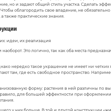
ение, но и задают общий стиль участка. Сделать э
. Чтобы облагородить свое владение, не обязатель
 а также практические знания.
рукции
наоборот. Это логично, так как оба места предназн
днако нередко такое украшение не имеет ни четких 
ают там, где есть свободное пространство. Наприм
ганизованную форму: растения в ней различны по выс
правило, для большей эффектности при оформлении
ртания.
общего у них больше. В той и другой конструкции «ж