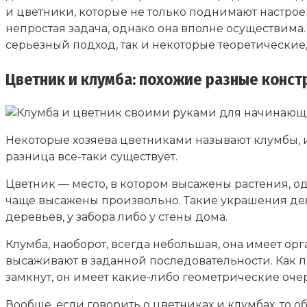
и цветники, которые не только поднимают настро
непростая задача, однако она вполне осуществима
серьезный подход, так и некоторые теоретические,
Цветник и клумба: похожие разные конст
Некоторые хозяева цветниками называют клумбы, и 
разница все-таки существует.
Цветник — место, в котором высажены растения, о
чаще высажены произвольно. Такие украшения дел
деревьев, у забора либо у стены дома.
Клумба, наоборот, всегда небольшая, она имеет ор
высаживают в заданной последовательности. Как 
замкнут, он имеет какие-либо геометрические оче
Вообще, если говорить о цветниках и клумбах, то 