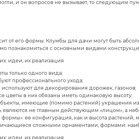
могли, и он вопросов не вызывает, то следующим пу
сит от его формы. Клумбы для дачи могут быть абсо
мо познакомиться с основными видами конструкций
ты только одного вида;
буют профессионального ухода;
 используют для декорирования дорожек, газонов;
е цветы в них обязаны иметь одинаковую высоту;
объекты, имеющие (помимо растений) украшения из
ть являются не главным действующим «лицом», а н
ормы»: ее конфигурация, как и высота растений, м
тличающиеся сложными орнаментами, формами: наи