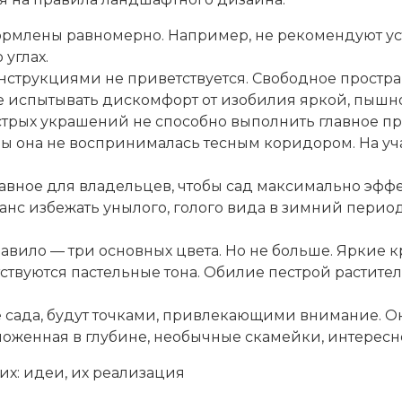
ормлены равномерно. Например, не рекомендуют у
 углах.
струкциями не приветствуется. Свободное простран
не испытывать дискомфорт от изобилия яркой, пышн
стрых украшений не способно выполнить главное пр
обы она не воспринималась тесным коридором. На у
главное для владельцев, чтобы сад максимально эф
анс избежать унылого, голого вида в зимний перио
равило — три основных цвета. Но не больше. Яркие 
твуются пастельные тона. Обилие пестрой растител
сада, будут точками, привлекающими внимание. Они 
ложенная в глубине, необычные скамейки, интерес