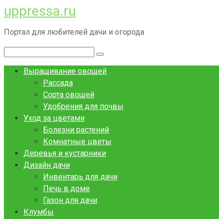
uppressa.ru
Перейти
к
Портал для любителей дачи и огорода
контенту
Поиск:
Выращивание овощей
Рассада
Сорта овощей
Удобрения для почвы
Уход за цветами
Болезни растений
Комнатные цветы
Деревья и кустарники
Дизайн дачи
Инвентарь для дачи
Печь в доме
Газон для дачи
Клумбы