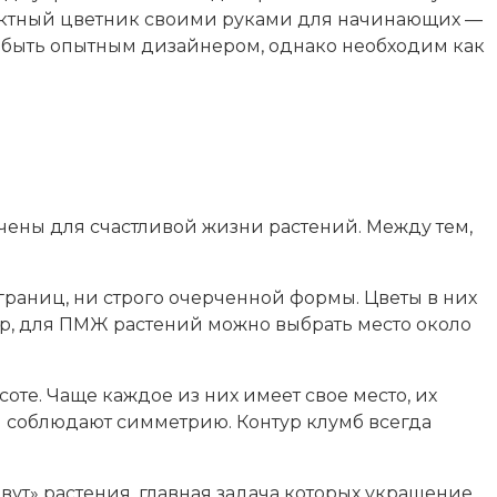
ффектный цветник своими руками для начинающих —
но быть опытным дизайнером, однако необходим как
ачены для счастливой жизни растений. Между тем,
границ, ни строго очерченной формы. Цветы в них
ер, для ПМЖ растений можно выбрать место около
оте. Чаще каждое из них имеет свое место, их
 соблюдают симметрию. Контур клумб всегда
ивут» растения, главная задача которых украшение