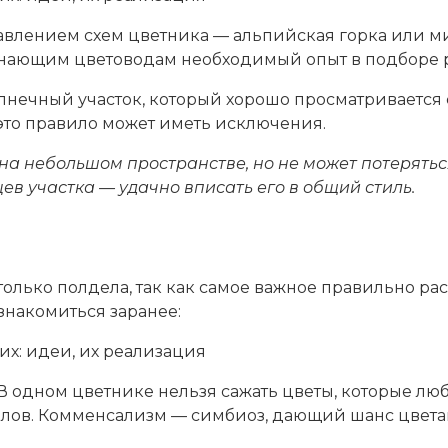
авлением схем цветника — альпийская горка или ми
чинающим цветоводам необходимый опыт в подборе 
лнечный участок, который хорошо просматривается 
 это правило может иметь исключения.
а небольшом пространстве, но не может потеряться
ев участка — удачно вписать его в общий стиль.
лько полдела, так как самое важное правильно рас
знакомиться заранее:
 В одном цветнике нельзя сажать цветы, которые лю
ов. Комменсализм — симбиоз, дающий шанс цветам с