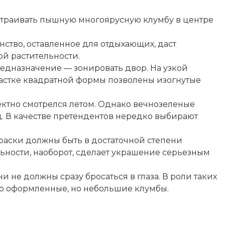
страивать пышную многоярусную клумбу в центре
ство, оставленное для отдыхающих, даст
ой растительности.
едназначение — зонировать двор. На узкой
частке квадратной формы позволены изогнутые
фектно смотрелся летом. Однако вечнозеленые
д. В качестве претендентов нередко выбирают
краски должны быть в достаточной степени
ьности, наоборот, сделает украшение серьезным
не должны сразу бросаться в глаза. В роли таких
но оформленные, но небольшие клумбы.