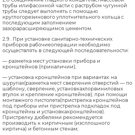
трубы илифасонной части с раструбом чугунной
трубы следует выполнять с помощью
круглогорезинового уплотнительного кольца с
последующим заполнением
зазорарасширяющимся цементом.
2.9 . При установке санитарно-технических
приборов рабочиеоперации необходимо
осуществлять в следующей последовательности:
— разметка мест установки прибора и
кронштейнов (приналичии);
— установка кронштейнов при вариантах: на
шурупах(разметка мест сверления отверстий — по
шаблону, сверление, установкахлорвиниловых
втулок и крепление кронштейнов); при помощи
монтажного пистолета(пристрелка кронштейнов
под приборы или пристрелка подкладок под
кронштейны и установкакронштейнов).
Пристрелку дюбелями рекомендуется
производить к кирпичным (изсплошного
кирпича) и бетонным стенам;