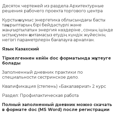
Десяток чертежей из раздела Архитектурные
решения рабочего проекта торгового центра
Курстық жұмыс энергетика облысындағы басты
тақырыптарың бірі бейдәстүрлі және
жаңғыртылатын энергия көздеріне , соның ішінде
ыстық сумен қамтамасыз етудің күндік жүйесінің
негізгі параметрлерін бағалауға арналған.
Язык Казахский
Тіркелгеннен кейін doc форматында жүктеуге
болады
Заполненный дневник практики по
специальности сестринское дело.
Квалификация (степень) «Бакалавриат» 2 курс
Раздел: Профилактическая работа
Полный заполненный дневник можно скачать
в формате doc (MS Word) после регистрации