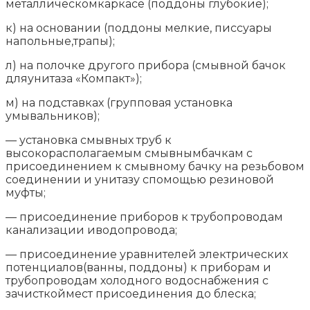
металлическомкаркасе (поддоны глубокие);
к) на основании (поддоны мелкие, писсуары
напольные,трапы);
л) на полочке другого прибора (смывной бачок
дляунитаза «Компакт»);
м) на подставках (групповая установка
умывальников);
— установка смывных труб к
высокорасполагаемым смывнымбачкам с
присоединением к смывному бачку на резьбовом
соединении и унитазу спомощью резиновой
муфты;
— присоединение приборов к трубопроводам
канализации иводопровода;
— присоединение уравнителей электрических
потенциалов(ванны, поддоны) к приборам и
трубопроводам холодного водоснабжения с
зачисткоймест присоединения до блеска;