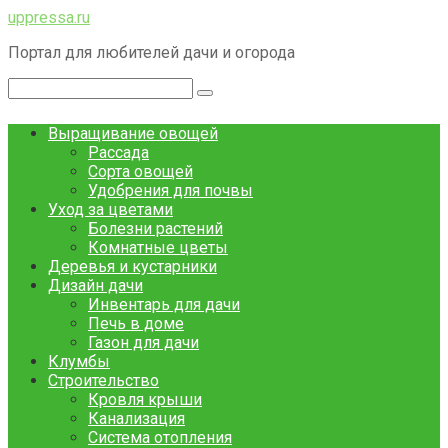
Перейти
uppressa.ru
к
Портал для любителей дачи и огорода
контенту
Поиск:
Выращивание овощей
Рассада
Сорта овощей
Удобрения для почвы
Уход за цветами
Болезни растений
Комнатные цветы
Деревья и кустарники
Дизайн дачи
Инвентарь для дачи
Печь в доме
Газон для дачи
Клумбы
Строительство
Кровля крыши
Канализация
Система отопления