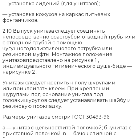
— установка сидений (для унитазов);
— установка кожухов на каркас питьевых
фонтанчиков.
2.10 Выпуск унитаза следует соединять
непосредственно сраструбом отводной трубы или
с отводной трубой с помощью
чугунного,полиэтиленового патрубка или
резиновой муфты. Монтажное положение
унитазовпредставлено на рисунке 1 ,
индивидуального гигиенического душа-биде —
нарисунке 2 .
Унитазы следует крепить к полу шурупами
илиприклеивать клеем. При креплении
шурупами под основание унитаза под
головкишурупов следует устанавливать шайбу и
резиновую прокладку.
Размеры унитазов смотри ГОСТ 30493-96
а — унитаз с цельноотлитой полочкой; б -унитаз с
приставной полочкой; в — бачок сливной с