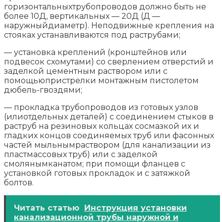
горизонтальныхтрубопроводов должно быть не
более 10Д, вертикальных — 20Д (Д —
наружныйдиаметр). Неподвижные крепления на
стояках устанавливаются под раструбами;
— установка креплений (кронштейнов или
подвесок схомутами) со сверлением отверстий и
заделкой цементным раствором или с
помощьюпристрелки монтажным пистолетом
дюбель-гвоздями;
— прокладка трубопроводов из готовых узлов
(илиотдельных деталей) с соединением стыков в
раструб на резиновых кольцах сосмазкой их и
гладких концов соединяемых труб или фасонных
частей мыльнымраствором (для канализации из
пластмассовых труб) или с заделкой
смолянымканатом; при помощи фланцев с
установкой готовых прокладок и с затяжкой
болтов.
Читать статью
Инструкция установки
канализационной трубы наружной и