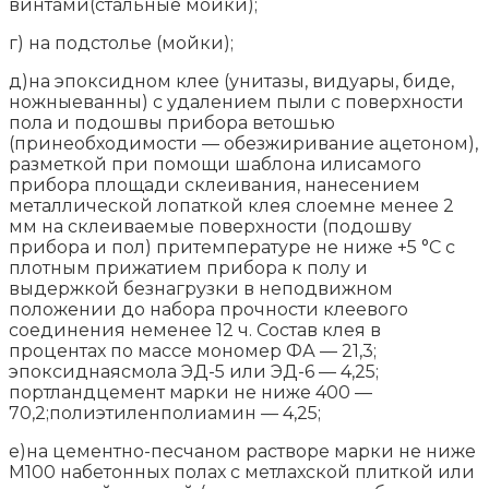
винтами(стальные мойки);
г) на подстолье (мойки);
д)на эпоксидном клее (унитазы, видуары, биде,
ножныеванны) с удалением пыли с поверхности
пола и подошвы прибора ветошью
(принеобходимости — обезжиривание ацетоном),
разметкой при помощи шаблона илисамого
прибора площади склеивания, нанесением
металлической лопаткой клея слоемне менее 2
мм на склеиваемые поверхности (подошву
прибора и пол) притемпературе не ниже +5 °С с
плотным прижатием прибора к полу и
выдержкой безнагрузки в неподвижном
положении до набора прочности клеевого
соединения неменее 12 ч. Состав клея в
процентах по массе мономер ФА — 21,3;
эпоксиднаясмола ЭД-5 или ЭД-6 — 4,25;
портландцемент марки не ниже 400 —
70,2;полиэтиленполиамин — 4,25;
е)на цементно-песчаном растворе марки не ниже
М100 набетонных полах с метлахской плиткой или