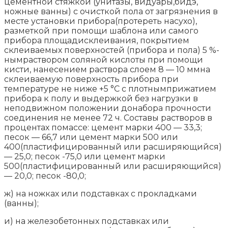
цементной стяжкой (унитазы, видуары,бидэ,
ножные ванны) с очисткой пола от загрязнения в
месте установки прибора(протереть насухо),
разметкой при помощи шаблона или самого
прибора площадисклеивания, покрытием
склеиваемых поверхностей (прибора и пола) 5 %-
нымраствором соляной кислоты при помощи
кисти, нанесением раствора слоем 8 — 10 ммна
склеиваемую поверхность прибора при
температуре не ниже +5 °С с плотнымприжатием
прибора к полу и выдержкой без нагрузки в
неподвижном положении донабора прочности
соединения не менее 72 ч. Составы растворов в
процентах помассе: цемент марки 400 — 33,3;
песок — 66,7 или цемент марки 500 или
400(пластифицированный или расширяющийся)
— 25,0; песок -75,0 или цемент марки
500(пластифицированный или расширяющийся)
— 20,0; песок -80,0;
ж) на ножках или подставках с прокладками
(ванны);
и) на железобетонных подставках или