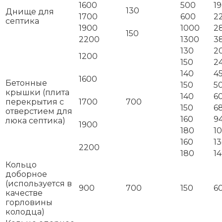
1600
500
1
130
Днище для
1700
600
2
септика
1900
1000
2
150
2200
1300
3
130
2
1200
150
2
140
4
1600
Бетонные
150
5
крышки (плита
140
6
перекрытия с
1700
700
150
6
отверстием для
160
9
люка септика)
1900
180
1
160
1
2200
180
1
Кольцо
доборное
(используется в
900
700
150
6
качестве
горловины
колодца)