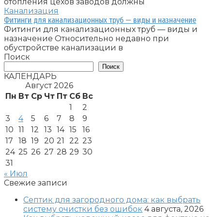
отопления цехов заводов должны
Канализация
Фитинги для канализационных труб — виды и назначение
Фитинги для канализационных труб — виды и
назначение Относительно недавно при
обустройстве канализации в
Поиск
Поиск
КАЛЕНДАРЬ
Август 2026
Пн
Вт
Ср
Чт
Пт
Сб
Вс
1
2
3
4
5
6
7
8
9
10
11
12
13
14
15
16
17
18
19
20
21
22
23
24
25
26
27
28
29
30
31
« Июл
Свежие записи
Септик для загородного дома: как выбрать
систему очистки без ошибок
4 августа, 2026