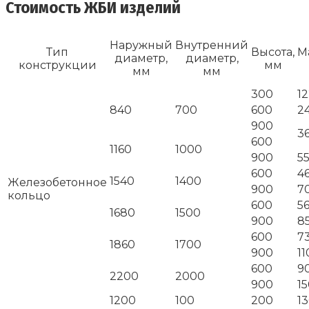
Стоимость ЖБИ изделий
Наружный
Внутренний
Тип
Высота,
М
диаметр,
диаметр,
конструкции
мм
мм
мм
300
1
840
700
600
2
900
3
600
1160
1000
900
5
600
4
1540
1400
Железобетонное
900
7
кольцо
600
5
1680
1500
900
8
600
7
1860
1700
900
11
600
9
2200
2000
900
1
1200
100
200
1