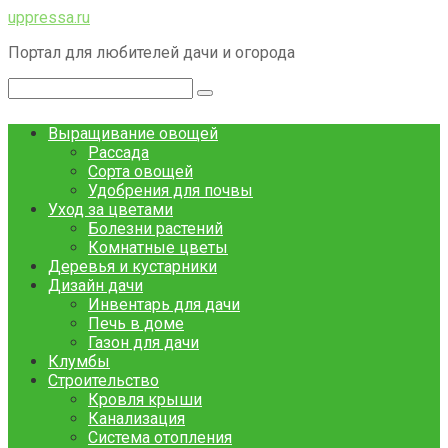
Перейти
uppressa.ru
к
Портал для любителей дачи и огорода
контенту
Поиск:
Выращивание овощей
Рассада
Сорта овощей
Удобрения для почвы
Уход за цветами
Болезни растений
Комнатные цветы
Деревья и кустарники
Дизайн дачи
Инвентарь для дачи
Печь в доме
Газон для дачи
Клумбы
Строительство
Кровля крыши
Канализация
Система отопления