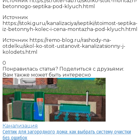
Источник
https://stroitel-lab.ru/skolko-stoit-montazh-
betonnogo-septika-pod-klyuch.html
Источник
https://stoki.guru/kanalizaciya/septiki/stoimost-septika-
iz-betonnyh-kolec-i-cena-montazha-pod-klyuch.html
Источник
https://remo-blog.ru/rashody-na-
otdelku/skol-ko-stoit-ustanovit-kanalizatsionny-j-
kolodets.html
0
Понравилась статья? Поделиться с друзьями:
Вам также может быть интересно
Канализация
Септик для загородного дома: как выбрать систему очистки
без ошибок