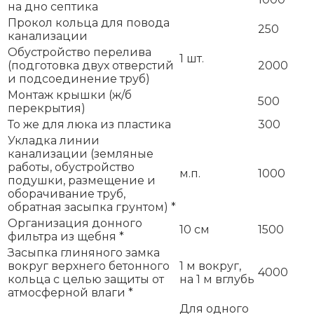
на дно септика
Прокол кольца для повода
250
канализации
Обустройство перелива
1 шт.
(подготовка двух отверстий
2000
и подсоединение труб)
Монтаж крышки (ж/б
500
перекрытия)
То же для люка из пластика
300
Укладка линии
канализации (земляные
работы, обустройство
м.п.
1000
подушки, размещение и
оборачивание труб,
обратная засыпка грунтом) *
Организация донного
10 см
1500
фильтра из щебня *
Засыпка глиняного замка
вокруг верхнего бетонного
1 м вокруг,
4000
кольца с целью защиты от
на 1 м вглубь
атмосферной влаги *
Для одного