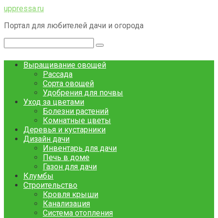
Перейти
uppressa.ru
к
Портал для любителей дачи и огорода
контенту
Поиск:
Выращивание овощей
Рассада
Сорта овощей
Удобрения для почвы
Уход за цветами
Болезни растений
Комнатные цветы
Деревья и кустарники
Дизайн дачи
Инвентарь для дачи
Печь в доме
Газон для дачи
Клумбы
Строительство
Кровля крыши
Канализация
Система отопления