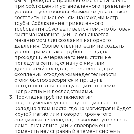
быть проведена правильно исключительно
при соблюдении установленного правилами
уклона трубопровода. Значение угла должно
составить не менее 1 см. на каждый метр
трубы. Соблюдение приведённого
требования обуславливается тем, что бытовая
система канализации не оснащается
механизмом для создания напорного
давления. Соответственно, если не создать
уклон при монтаже трубопровода, все
проходящие через него нечистоты не
попадут в септик, сливную яму или
дренажный колодец. Естественно, при
скоплении отходов жизнедеятельности
стоки быстро засорятся и придут в
негодность для эксплуатации со всеми
неприятными последствиями.
Прокладка труб по технологии
подразумевает установку специального
колодца в том месте, где на магистрали будет
крутой изгиб или поворот. Кроме того,
специальный колодец позволяет упростить
ремонт канализации и своевременно
поменять неисправный элемент системы.