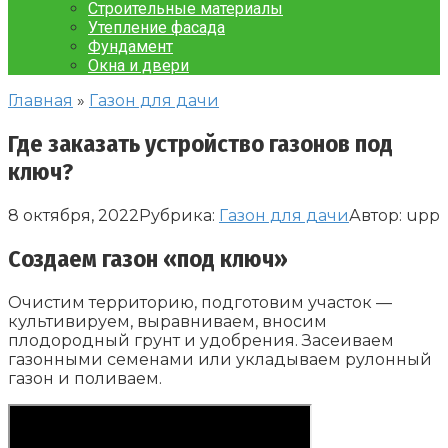
Строительные материалы
Утепление фасада
Фундамент
Окна и двери
Главная
»
Газон для дачи
Где заказать устройство газонов под
ключ?
8 октября, 2022
Рубрика:
Газон для дачи
Автор:
upp
Создаем газон «под ключ»
Очистим территорию, подготовим участок —
культивируем, выравниваем, вносим
плодородный грунт и удобрения. Засеиваем
газонными семенами или укладываем рулонный
газон и поливаем.