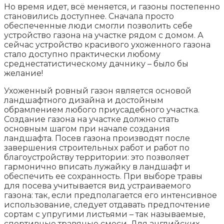
Но время идет, всё меняется, и газоны постепенно
становились доступнее. Сначала просто
обеспеченные люди смогли позволить себе
устройство газона на участке рядом с домом. А
сейчас устройство красивого ухоженного газона
стало доступно практически любому
среднестатистическому дачнику – было бы
желание!
Ухоженный ровный газон является основой
ландшафтного дизайна и достойным
обрамлением любого приусадебного участка.
Создание газона на участке должно стать
основным шагом при начале создания
ландшафта. Посев газона производят после
завершения строительных работ и работ по
благоустройству территории: это позволяет
гармонично вписать лужайку в ландшафт и
обеспечить ее сохранность. При выборе травы
для посева учитывается вид устраиваемого
газона: так, если предполагается его интенсивное
использование, следует отдавать предпочтение
сортам с упругими листьями – так называемые,
спортивные травяные смеси. Для английских