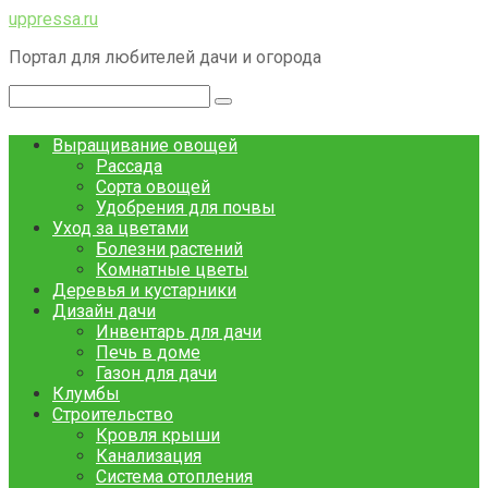
Перейти
uppressa.ru
к
Портал для любителей дачи и огорода
контенту
Поиск:
Выращивание овощей
Рассада
Сорта овощей
Удобрения для почвы
Уход за цветами
Болезни растений
Комнатные цветы
Деревья и кустарники
Дизайн дачи
Инвентарь для дачи
Печь в доме
Газон для дачи
Клумбы
Строительство
Кровля крыши
Канализация
Система отопления