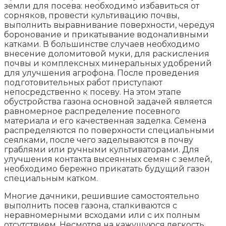
земли для посева: необходимо избавиться от
сорняков, провести культивацию почвы,
выполнить выравнивание поверхности, чередуя
боронование и прикатывание водоналивными
катками. В большинстве случаев необходимо
внесение доломитовой муки, для раскисления
почвы и комплексных минеральных удобрений
для улучшения агрофона. После проведения
подготовительных работ приступают
непосредственно к посеву. На этом этапе
обустройства газона основной задачей является
равномерное распределение посевного
материала и его качественная заделка. Семена
распределяются по поверхности специальными
сеялками, после чего заделываются в почву
граблями или ручными культиваторами. Для
улучшения контакта высеянных семян с землей,
необходимо бережно прикатать будущий газон
специальным катком.
Многие дачники, решившие самостоятельно
выполнить посев газона, сталкиваются с
неравномерными всходами или с их полным
отсутствием. Несмотря на кажущуюся легкость