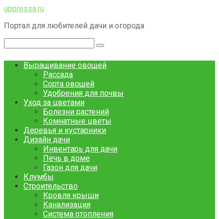
Перейти
uppressa.ru
к
Портал для любителей дачи и огорода
контенту
Поиск:
Выращивание овощей
Рассада
Сорта овощей
Удобрения для почвы
Уход за цветами
Болезни растений
Комнатные цветы
Деревья и кустарники
Дизайн дачи
Инвентарь для дачи
Печь в доме
Газон для дачи
Клумбы
Строительство
Кровля крыши
Канализация
Система отопления