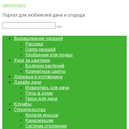
Перейти
uppressa.ru
к
Портал для любителей дачи и огорода
контенту
Поиск:
Выращивание овощей
Рассада
Сорта овощей
Удобрения для почвы
Уход за цветами
Болезни растений
Комнатные цветы
Деревья и кустарники
Дизайн дачи
Инвентарь для дачи
Печь в доме
Газон для дачи
Клумбы
Строительство
Кровля крыши
Канализация
Система отопления