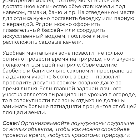
усмотрение хозяев, поэтому могут включать
достаточное количество объектов: качели под
навесом, гамаки, баню и пр. На отведенном месте
для отдыха нужно поставить беседку или парную
с верандой. Рядом можно оформить
плавательный бассейн или соорудить
искусственный водоем, поближе к ним
расположить садовые качели.
Удобная мангальная зона позволит не только
отлично провести время на природе, но и вкусно
полакомиться едой на гриле. Совмещение
барбекю и бани сильно сэкономит пространство
на дачном участке 6 соток, а еще — позволит
проводить досуг на свежем воздухе даже во
время ливня. Если главной задачей дачного
участка является выращивание урожая в огороде,
то в совокупности все зоны отдыха не должны
занимать больше пятнадцати процентов от общей
площади земли.
Совет!
Организовывайте лаундж-зоны подальше
от жилых объектов, чтобы как можно спокойнее
провести время, любуясь красотами природы и