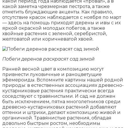
какой период года наблюдается «провал», а в
какой заметна чрезмерная пестрота, а также
отметить блуждающие акценты. Как правило,
отсутствие красок наблюдается с ноября по март
— здесь на помощь приходят дерены и ивы с их
яркой окраской молодых побегов, а также
хвойные растения с зеленой, серебристой,
желтоватой или коричневатой хвоей.
Побеги деренов раскрасят сад зимой
Ранней весной цвет в композицию могут
привнести луковичные и раноцветущие
эфемероиды. Вспомните картины нашей родной
природы: в естественных ассоциациях древесно-
кустарниковые растения практически всегда
соседствуют с травянистыми. И сад не должен
быть исключением, пятна многолетников среди
древесно-кустарниковых растений добавляют
оттенки и штрихи, делают композицию живой и
органичной. Травянистые растения, обладая
довольно быстрым ростом, необходимы