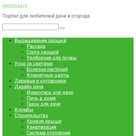
Перейти
uppressa.ru
к
Портал для любителей дачи и огорода
контенту
Поиск:
Выращивание овощей
Рассада
Сорта овощей
Удобрения для почвы
Уход за цветами
Болезни растений
Комнатные цветы
Деревья и кустарники
Дизайн дачи
Инвентарь для дачи
Печь в доме
Газон для дачи
Клумбы
Строительство
Кровля крыши
Канализация
Система отопления