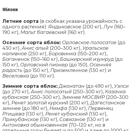
Яблони
Летние сорта
(в скобках указана урожайность с
одного растения):
Яндыковское
(200 кг),
Луч
(160–
190 кг),
Мальт багаевский
(160 кг).
Осенние сорта яблок:
Орловское полосатое
(до
430 кг),
Анис алый
(200–300 кг),
Уральское
наливное
(250 кг),
Боровинка
(150–200 кг),
Баганенок
(150–160 кг),
Башкирский изумруд
(до
150 кг),
Орловский пионер
(до 150),
Осенняя
радость
(до 150 кг),
Приземленное
(130 кг) и
Веселовка
(до 110 кг).
Зимние сорта яблок:
Джонатан
(до 490 кг),
Уэлси
(до 270 кг),
Анис полосатый
(250–300 кг),
Казачка
кубанская
(250–300 кг),
Зимнее МОСВИР
(200–300
кг),
Ренет золотой курский
(200 кг),
Дагестанское
зимнее
(до 180 кг),
Нимфа
(130 кг),
Первенец
Ртищева
(130 кг),
Ренет кубанский
(130 кг),
Прикубанское
(130 кг),
Совхозное
(130 кг) и
Антоновка обыкновенная
(70–120 кг, но в
отдельные годы бывает и по 500 и даже по 1000 кг