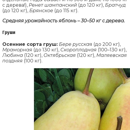
с дерева!),
Ренет шампанский
(до 120 кг),
Братчуд
(до 120 кг),
Брянское
(до 115 кг).
Средняя урожайность яблонь – 30–50 кг с дерева.
Груши
Осенние сорта груш:
Бере русска
я (до 200 кг),
Мраморная
(до 130 кг),
Скороплодная
(100–130 кг),
Любина
(120 кг),
Октябрьская
(120 кг),
Маляевская
поздняя
(100 кг).