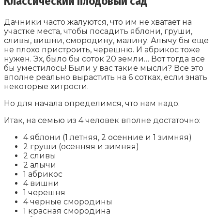
Классический плодовый сад
Дачники часто жалуются, что им не хватает на
участке места, чтобы посадить яблони, груши,
сливы, вишни, смородину, малину. Алычу бы еще
не плохо пристроить, черешню. И абрикос тоже
нужен. Эх, было бы соток 20 земли… Вот тогда все
бы уместилось! Были у вас такие мысли? Все это
вполне реально вырастить на 6 сотках, если знать
некоторые хитрости.
Но для начала определимся, что нам надо.
Итак, на семью из 4 человек вполне достаточно:
4 яблони (1 летняя, 2 осенние и 1 зимняя)
2 груши (осенняя и зимняя)
2 сливы
2 алычи
1 абрикос
4 вишни
1 черешня
4 черные смородины
1 красная смородина