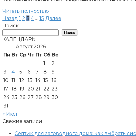
Читать полностью
Пагинация
Назад
1
2
3
4
…
15
Далее
записей
Поиск
Поиск
КАЛЕНДАРЬ
Август 2026
Пн
Вт
Ср
Чт
Пт
Сб
Вс
1
2
3
4
5
6
7
8
9
10
11
12
13
14
15
16
17
18
19
20
21
22
23
24
25
26
27
28
29
30
31
« Июл
Свежие записи
Септик для загородного дома: как выбрать си