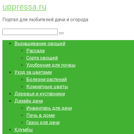
uppressa.ru
Перейти
к
Портал для любителей дачи и огорода
контенту
Поиск:
Выращивание овощей
Рассада
Сорта овощей
Удобрения для почвы
Уход за цветами
Болезни растений
Комнатные цветы
Деревья и кустарники
Дизайн дачи
Инвентарь для дачи
Печь в доме
Газон для дачи
Клумбы