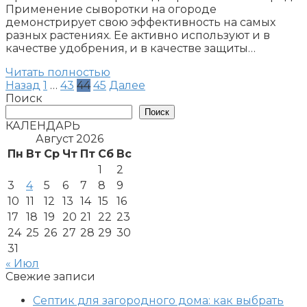
Применение сыворотки на огороде
демонстрирует свою эффективность на самых
разных растениях. Ее активно используют и в
качестве удобрения, и в качестве защиты…
Читать полностью
Пагинация
Назад
1
…
43
44
45
Далее
записей
Поиск
Поиск
КАЛЕНДАРЬ
Август 2026
Пн
Вт
Ср
Чт
Пт
Сб
Вс
1
2
3
4
5
6
7
8
9
10
11
12
13
14
15
16
17
18
19
20
21
22
23
24
25
26
27
28
29
30
31
« Июл
Свежие записи
Септик для загородного дома: как выбрать