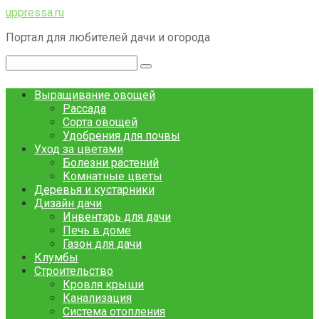
Перейти
uppressa.ru
к
Портал для любителей дачи и огорода
контенту
Поиск:
Выращивание овощей
Рассада
Сорта овощей
Удобрения для почвы
Уход за цветами
Болезни растений
Комнатные цветы
Деревья и кустарники
Дизайн дачи
Инвентарь для дачи
Печь в доме
Газон для дачи
Клумбы
Строительство
Кровля крыши
Канализация
Система отопления