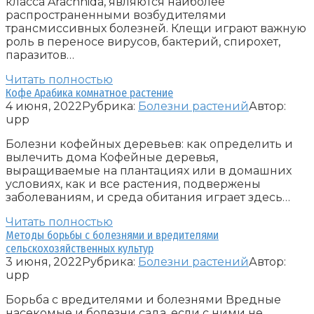
класса Arachnida, являются наиболее
распространенными возбудителями
трансмиссивных болезней. Клещи играют важную
роль в переносе вирусов, бактерий, спирохет,
паразитов…
Читать полностью
Кофе Арабика комнатное растение
4 июня, 2022
Рубрика:
Болезни растений
Автор:
upp
Болезни кофейных деревьев: как определить и
вылечить дома Кофейные деревья,
выращиваемые на плантациях или в домашних
условиях, как и все растения, подвержены
заболеваниям, и среда обитания играет здесь…
Читать полностью
Методы борьбы с болезнями и вредителями
сельскохозяйственных культур
3 июня, 2022
Рубрика:
Болезни растений
Автор:
upp
Борьба с вредителями и болезнями Вредные
насекомые и болезни сада, если с ними не