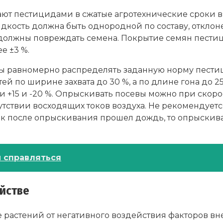
ют пестицидами в сжатые агротехнические сроки 
дкость должна быть однородной по составу, отклон
должны повреждать семена. Покрытие семян пести
е ±3 %.
равномерно распределять заданную норму пестиц
 по ширине захвата до 30 %, а по длине гона до 2
15 и -20 %. Опрыскивать посевы можно при скорости
тсутствии восходящих токов воздуха. Не рекоменду
ок после опрыскивания прошел дождь, то опрыскив
й справляться
яйстве
е растений от негативного воздействия факторов 