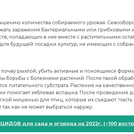
шению количества собираемого урожая. Севооборот
ежать заражения бактериальными или грибковыми 
тв, попадающих в нее вместе с растительными ост
 для будущей посадки культур, не имеющих с собра
 почву рыхлой, убить активные и покоящиеся форм
бы борьбы с болезнями растений. После такой обраб
я питательного субстрата. Растения на качественн
ми помогает зяблевая вспашка. После проведения
гкой мишенью для птиц, которые их съедают. Часть
 так как не может выбраться наружу.
ЦИДОВ для сада и огорода на 2022г. (~100 вост