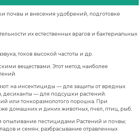
ки почвы и внесения удобрений, подготовке
ельности их естественных врагов и бактериальных
звука, токов высокой частоты и др.
скими веществами. Этот метод наиболее
тений.
ют: на инсектициды — для защиты от вредных
, десиканты — для подсушки растений.
нзий или тонкоразмолотого порошка. При
же домашних и диких животных, пчел, птиц, рыб.
и опыливание пестицидами Растений и почвы;
кладов и семян; разбрасывание отравленных