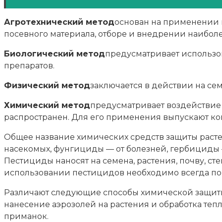
Агротехнический метод
основан на применении 
посевного материала, отборе и внедрении наиболе
Биологический метод
предусматривает использов
препаратов.
Физический метод
заключается в действии на сем
Химический метод
предусматривает воздействие 
распространен. Для его применения выпускают к
Общее название химических средств защиты расте
насекомых, фунгициды — от болезней, гербициды 
Пестициды наносят на семена, растения, почву, с
использовании пестицидов необходимо всегда помн
Различают следующие способы химической защиты
нанесение аэрозолей на растения и обработка теп
приманок.