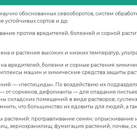
научно обоснованных севооборотов, систем обработ
е устойчивых сортов и др.
ание против вредителей, болезней и сорной растит
ена и растения высоких и низких температур, ультра
на вредителей, болезни и сорные растения химиче
омплексы машин и химические средства защиты рас
ний — «пестициды». По воздействию их подразделя
— от сорняков, дефолианты — для опадания листьев
тены складских помещений в виде растворов, суспе
ить, что большинство их ядовиты для людей, а так
 растений: протравливание семян; опрыскивание 
лиц, зернохранилищ; фумигация растений, почвы, с