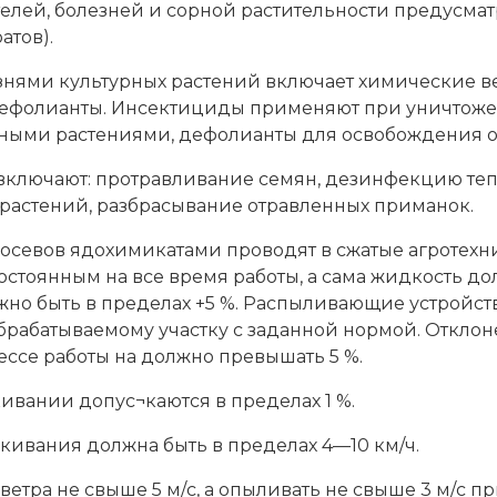
елей, болезней и сорной растительности предусма
атов).
нями культурных растений включает химические ве
дефолианты. Инсектициды применяют при уничтоже
ными растениями, дефолианты для освобождения от
включают: протравливание семян, дезинфекцию те
растений, разбрасывание отравленных приманок.
посевов ядохимикатами проводят в сжатые агротехн
тоянным на все время работы, а сама жидкость до
жно быть в пределах +5 %. Распыливающие устройс
брабатываемому участку с заданной нормой. Откло
ссе работы на должно превышать 5 %.
вании допус¬каются в пределах 1 %.
кивания должна быть в пределах 4—10 км/ч.
тра не свыше 5 м/с, а опыливать не свыше 3 м/с при