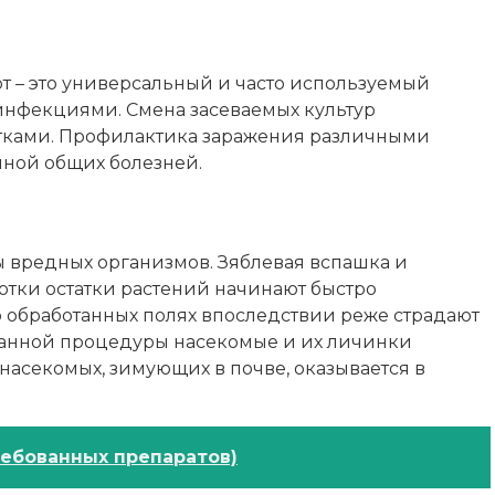
 – это универсальный и часто используемый
инфекциями. Смена засеваемых культур
атками. Профилактика заражения различными
нной общих болезней.
ы вредных организмов. Зяблевая вспашка и
отки остатки растений начинают быстро
о обработанных полях впоследствии реже страдают
 данной процедуры насекомые и их личинки
 насекомых, зимующих в почве, оказывается в
ребованных препаратов)