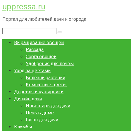
uppressa.ru
Перейти
к
Портал для любителей дачи и огорода
контенту
Поиск:
Выращивание овощей
Рассада
Сорта овощей
Удобрения для почвы
Уход за цветами
Болезни растений
Комнатные цветы
Деревья и кустарники
Дизайн дачи
Инвентарь для дачи
Печь в доме
Газон для дачи
Клумбы