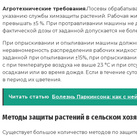
Агротехнические требования.
Посевы обрабатыва
указанию службы химзащиты растений. Рабочая жи
превышать ±5 %. При протравливании машины не 
фактической дозы от заданной допускается не боле
При опрыскивании и опыливании машины должны 
неравномерность распределения рабочих жидкостей
заданной при опыливании ±15%, при опрыскивании +
с при температуре воздуха не выше 23 °С и при о
осадками или во время дождя. Если в течение сут
в период их цветения.
Читать статью
Болезнь Паркинсона: как с не
Методы защиты растений в сельском хоз
Существует большое количество методов по защит