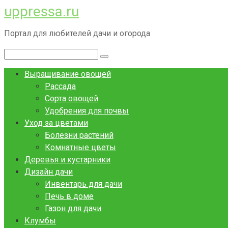
uppressa.ru
Перейти
к
Портал для любителей дачи и огорода
контенту
Поиск:
Выращивание овощей
Рассада
Сорта овощей
Удобрения для почвы
Уход за цветами
Болезни растений
Комнатные цветы
Деревья и кустарники
Дизайн дачи
Инвентарь для дачи
Печь в доме
Газон для дачи
Клумбы