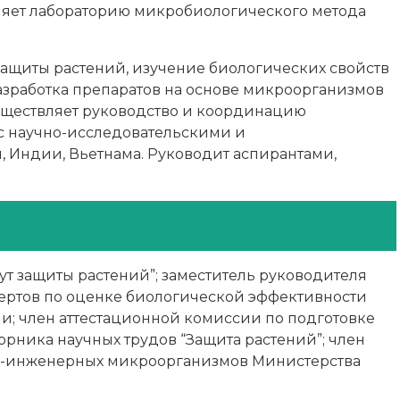
авляет лабораторию микробиологического метода
защиты растений, изучение биологических свойств
азработка препаратов на основе микроорганизмов
существляет руководство и координацию
с научно-исследовательскими и
, Индии, Вьетнама. Руководит аспирантами,
ут защиты растений”; заместитель руководителя
пертов по оценке биологической эффективности
и; член аттестационной комиссии по подготовке
рника научных трудов “Защита растений”; член
енно-инженерных микроорганизмов Министерства