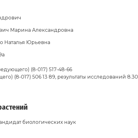
ндрович
евич Марина Александровна
о Наталья Юрьевна
9а
едующего) (8-017) 517-48-66
 (8-017) 506 13 89, результаты исследований 8.30 — 
растений
андидат биологических наук