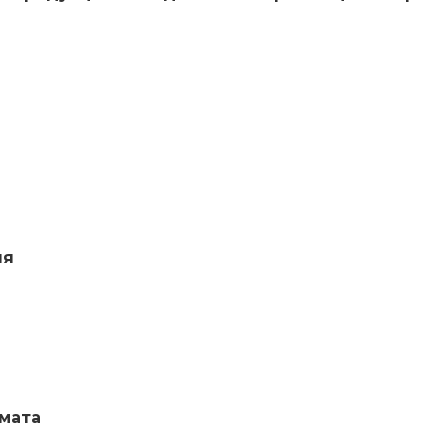
ля
мата