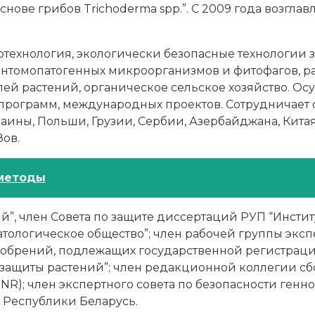
снове грибов Trichoderma spp.”. С 2009 года возгл
отехнология, экологически безопасные технологии 
энтомопатогенных микроорганизмов и фитофагов, р
лей растений, органическое сельское хозяйство. О
программ, международных проектов. Сотрудничает 
ины, Польши, Грузии, Сербии, Азербайджана, Китая
ов.
 методы
й”, член Совета по защите диссертаций РУП “Инстит
ологическое общество”; член рабочей группы экс
удобрений, подлежащих государственной регистраци
защиты растений”; член редакционной коллегии сбо
(JENR); член экспертного совета по безопасности г
 Республики Беларусь.