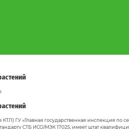
растений
p
растений
 КТЛ) ГУ «Главная государственная инспекция по с
тандарту СТБ ИСО/МЭК 17025, имеет штат квалифи