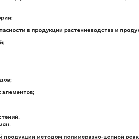
рии:
пасности в продукции растениеводства и продук
й;
дов;
 элементов;
стений.
мян.
й продукции методом полимеразно-цепной реак