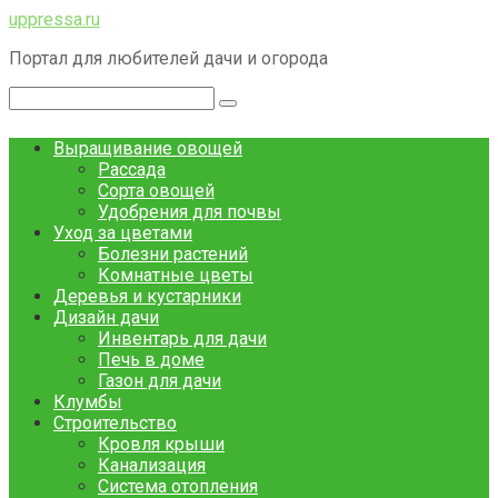
Перейти
uppressa.ru
к
Портал для любителей дачи и огорода
контенту
Поиск:
Выращивание овощей
Рассада
Сорта овощей
Удобрения для почвы
Уход за цветами
Болезни растений
Комнатные цветы
Деревья и кустарники
Дизайн дачи
Инвентарь для дачи
Печь в доме
Газон для дачи
Клумбы
Строительство
Кровля крыши
Канализация
Система отопления