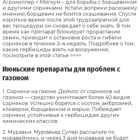
Агрокиллер + Магнум
– для борьбы с борщевиком
и другими сорняками. Кстати, вопреки расхожему
мнению, борщевик не боится скашивания. Спустя
короткое время после этой трудозатратной для
вас процедуры он снова дает о себе знать. В том
время как препарат блокирует прорастание
семян, приводит к остановке роста и гибели
сорняков в течение 3–4 недель. Подробнее о том,
какие гербициды взять на вооружение,
посмотрите в этой статье >>>>.
Июньские препараты для проблем с
газоном
1. Сорняки на газоне.
Деймос от сорняков на
газонах —
средство уничтожает более 40 видов
сорняков. Успешно борется с осотом, амброзией,
клевером, борщевиком и марью. Побеждает
сорняки, устойчивые к гербицидам других
химических классов.
2. Муравьи.
Муравьед Супер
рассыпьте по
муравейнику, и через 3 дня муравьев не будет.