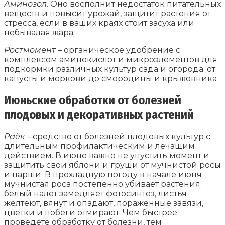
Аминозол
. Оно восполнит недостаток питательных
веществ и повысит урожай, защитит растения от
стресса, если в ваших краях стоит засуха или
небывалая жара.
Ростмомент
– органическое удобрение с
комплексом аминокислот и микроэлементов для
подкормки различных культур сада и огорода: от
капусты и моркови до смородины и крыжовника
Июньские обработки от болезней
плодовых и декоративных растений
Раёк
– средство от болезней плодовых культур с
длительным профилактическим и лечащим
действием. В июне важно не упустить момент и
защитить свои яблони и груши от мучнистой росы
и парши. В прохладную погоду в начале июня
мучнистая роса постепенно убивает растения:
белый налет замедляет фотосинтез, листья
желтеют, вянут и опадают, пораженные завязи,
цветки и побеги отмирают. Чем быстрее
проведете обработку от болезни, тем