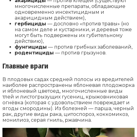
акарициды
— против клещей (существуют
многочисленные препараты, обладающие
одновременно инсектицидным и
акарицидным действием),
гербициды
— дословно «против травы» (но
на самом деле и кустарники, и деревья тоже
могут быть подвержены их губительному
действию),
фунгициды
— против грибных заболеваний,
родентициды
— против грызунов.
Главные враги
В плодовых садах средней полосы из вредителей
наиболее распространены яблоневая плодожорка
и яблоневый цветоед, многочисленные виды
тлей и листогрызущих гусениц, крыжовниковая
огнёвка (которая с удовольствием повреждает и
ягоды смородины). Из болезней — парша, черный
рак, другие виды рака, цитоспороз, коккомикоз,
монилиоз, серая гниль, ржавчина.