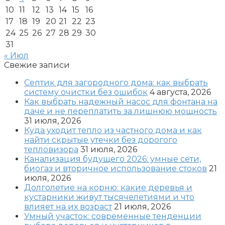
10
11
12
13
14
15
16
17
18
19
20
21
22
23
24
25
26
27
28
29
30
31
« Июл
Свежие записи
Септик для загородного дома: как выбрать
систему очистки без ошибок
4 августа, 2026
Как выбрать надежный насос для фонтана на
даче и не переплатить за лишнюю мощность
31 июля, 2026
Куда уходит тепло из частного дома и как
найти скрытые утечки без дорогого
тепловизора
31 июля, 2026
Канализация будущего 2026: умные сети,
биогаз и вторичное использование стоков
21
июля, 2026
Долголетие на корню: какие деревья и
кустарники живут тысячелетиями и что
влияет на их возраст
21 июля, 2026
Умный участок: современные тенденции