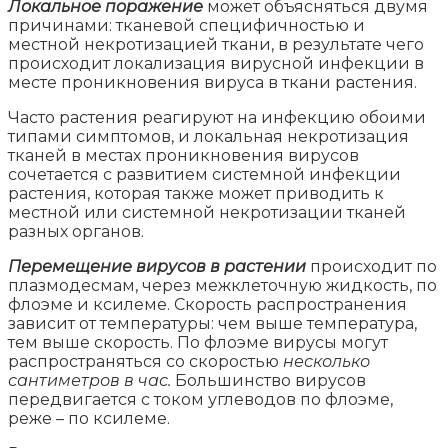
Локальное поражение
может объясняться двумя
причинами: тканевой специфичностью и
местной некротизацией ткани, в результате чего
происходит локализация вирусной инфекции в
месте проникновения вируса в ткани растения.
Часто растения реагируют на инфекцию обоими
типами симптомов, и локальная некротизация
тканей в местах проникновения вирусов
сочетается с развитием системной инфекции
растения, которая также может приводить к
местной или системной некротизации тканей
разных органов.
Перемещение вирусов в растении
происходит по
плазмодесмам, через межклеточную жидкость, по
флоэме и ксилеме. Скорость распространения
зависит от температуры: чем выше температура,
тем выше скорость. По флоэме вирусы могут
распространяться со скоростью
несколько
сантиметров в час.
Большинство вирусов
передвигается с током углеводов по флоэме,
реже – по ксилеме.