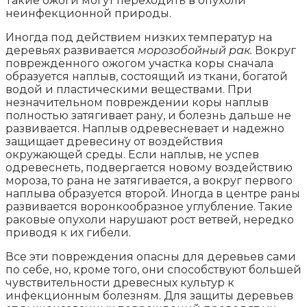
Такие ожоги могут переходить в опухоли
неинфекционной природы.
Иногда под действием низких температур на
деревьях развивается
морозобойный рак.
Вокруг
поврежденного ожогом участка коры сначала
образуется наплыв, состоящий из ткани, богатой
водой и пластическими веществами. При
незначительном повреждении коры наплыв
полностью затягивает рану, и болезнь дальше не
развивается. Наплыв одревесневает и надежно
защищает древесину от воздействия
окружающей среды. Если наплыв, не успев
одревеснеть, подвергается новому воздействию
мороза, то рана не затягивается, а вокруг первого
наплыва образуется второй. Иногда в центре раны
развивается воронкообразное углубление. Такие
раковые опухоли нарушают рост ветвей, нередко
приводя к их гибели.
Все эти повреждения опасны для деревьев сами
по себе, но, кроме того, они способствуют большей
чувствительности древесных культур к
инфекционным болезням. Для защиты деревьев