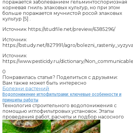
поражается заболеванием гельминтоспориозная
корневая гниль злаковых культур, но при этом
больше поражается мучнистой росой злаковых
культур [5] .
Источник
https://studfile.net/preview/6385296/
Источник
https://bstudy.net/827991/agro/bolezni_rasteniy_vyz
Источник
https://www.pesticidy.ru/dictionary/Non_communicable
0
Понравилась статья? Поделиться с друзьями:
Вам также может быть интересно
Болезни растений
Водопонижение иглофильтрами: ключевые особенности и
принципы работы
Технология строительного водопонижения с
помощью иглофильтровых установок. Этапы
проведения работ, расчеты и подбор насосного