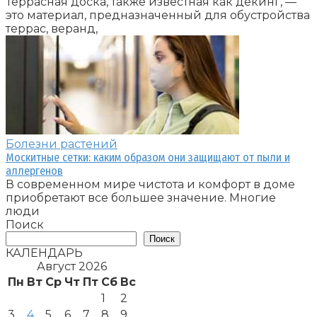
Террасная доска, также известная как декинг, —
это материал, предназначенный для обустройства
террас, веранд,
Болезни растений
Москитные сетки: каким образом они защищают от пыли и
аллергенов
В современном мире чистота и комфорт в доме
приобретают все большее значение. Многие
люди
Поиск
Поиск
КАЛЕНДАРЬ
Август 2026
Пн
Вт
Ср
Чт
Пт
Сб
Вс
1
2
3
4
5
6
7
8
9