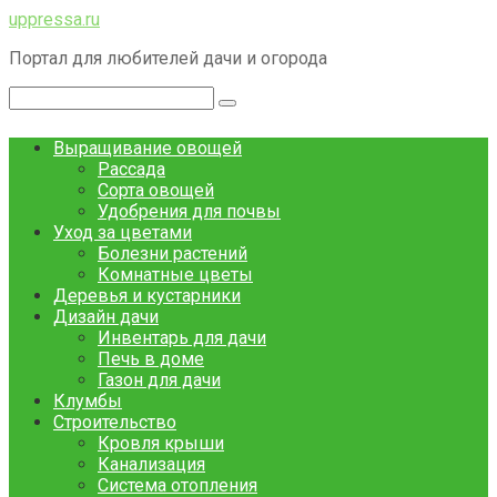
Перейти
uppressa.ru
к
Портал для любителей дачи и огорода
контенту
Поиск:
Выращивание овощей
Рассада
Сорта овощей
Удобрения для почвы
Уход за цветами
Болезни растений
Комнатные цветы
Деревья и кустарники
Дизайн дачи
Инвентарь для дачи
Печь в доме
Газон для дачи
Клумбы
Строительство
Кровля крыши
Канализация
Система отопления