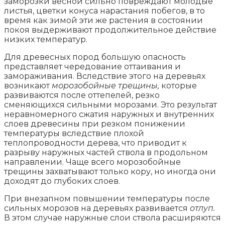
заморозки весной сильно повреждают молодые
листья, цветки конуса нарастания побегов, в то
время как зимой эти же растения в состоянии
покоя выдерживают продолжительное действие
низких температур.
Для древесных пород большую опасность
представляет чередование оттаивания и
замораживания. Вследствие этого на деревьях
возникают
морозобойные трещины,
которые
развиваются после оттепелей, резко
сменяющихся сильными морозами. Это результат
неравномерного сжатия наружных и внутренних
слоев древесины при резком понижении
температуры вследствие плохой
теплопроводности дерева, что приводит к
разрыву наружных частей ствола в продольном
направлении. Чаще всего морозобойные
трещины захватывают только кору, но иногда они
доходят до глубоких слоев.
При внезапном повышении температуры после
сильных морозов на деревьях развивается
отлуп.
В этом случае наружные слои ствола расширяются