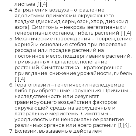
листьев [1][4] .
Загрязнения воздуха – отравление
ядовитыми примесями окружающего
воздуха (диоксид серы, озон, хлор, диоксид
азота). Симптомы – некрозы вегетативных и
генеративных органов, гибель растений [1][4] .
Механические повреждения – повреждение
корней и основания стебля при перевалке
рассады или посадке растений на
постоянное место, поддергивание растений,
привязанных к шпалере, полегание
растений. Симптоматика – краткосрочное
привядание, снижение урожайности, гибель
[1][4] .
Тератоплазии – генетически наследуемые
либо приобретенные нарушения. Причины –
наследственность или результат
травмирующего воздействия факторов
окружающей среды на верхушечные и
латеральные меристемы. Симптомы –
уродливость или ненормальное развитие
различных органов или всего растения [1][4] .
Болезни, вызываемые действием