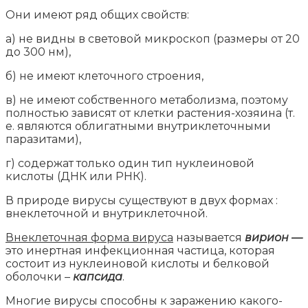
Они имеют ряд общих свойств:
а) не видны в световой микроскоп (размеры от 20
до 300 нм),
б) не имеют клеточного строения,
в) не имеют собственного метаболизма, поэтому
полностью зависят от клетки растения-хозяина (т.
е. являются облигатными внутриклеточными
паразитами),
г) содержат только один тип нуклеиновой
кислоты (ДНК или РНК).
В природе вирусы существуют в двух формах :
внеклеточной и внутриклеточной.
Внеклеточная форма вируса
называется
вирион —
это инертная инфекционная частица, которая
состоит из нуклеиновой кислоты и белковой
оболочки –
капсида
.
Многие вирусы способны к заражению какого-