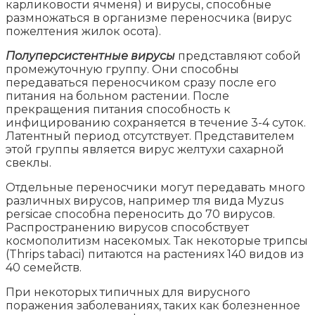
карликовости ячменя) и вирусы, способные
размножаться в организме переносчика (вирус
пожелтения жилок осота).
Полуперсистентные вирусы
представляют собой
промежуточную группу. Они способны
передаваться переносчиком сразу после его
питания на больном растении. После
прекращения питания способность к
инфицированию сохраняется в течение 3-4 суток.
Латентный период отсутствует. Представителем
этой группы является вирус желтухи сахарной
свеклы.
Отдельные переносчики могут передавать много
различных вирусов, например тля вида Myzus
persicae способна переносить до 70 вирусов.
Распространению вирусов способствует
космополитизм насекомых. Так некоторые трипсы
(Thrips tabaci) питаются на растениях 140 видов из
40 семейств.
При некоторых типичных для вирусного
поражения заболеваниях, таких как болезненное