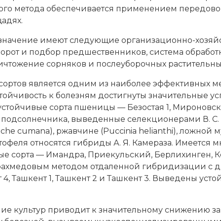
кого метода обеспечивается применением передово
адях.
 значение имеют следующие организационно-хозяйс
орот и подбор предшественников, система обработк
ничтожение сорняков и послеуборочных растительных
сортов является одним из наиболее эффективных ме
стойчивость к болезням достигнуты значительные ус
стойчивые сорта пшеницы — Безостая 1, Мироновская
подсолнечника, выведенные селекционерами В. С. Пу
e cumana), ржавчине (Puccinia helianthi), ложной му
еля относятся гибриды А. Я. Камераза. Имеется мн
ые сорта — Имандра, Приекульский, Берлихинген, 
Мирахмедовым методом отдаленной гибридизации с
4, Ташкент 1, Ташкент 2 и Ташкент 3. Выведены уст
ие культур приводит к значительному снижению з