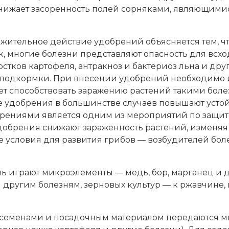
снижает засоренность полей сорняками, являющими
ительное действие удобрений объясняется тем, чт
ак, многие болезни представляют опасность для всх
ростков картофеля, антракноз и бактериоз льна и д
 подкормки. При внесении удобрений необходимо им
т способствовать заражению растений такими болез
е удобрения в большинстве случаев повышают усто
рениями является одним из мероприятий по защите 
удобрения снижают зараженность растений, изменяя 
е условия для развития грибов — возбудителей бол
 играют микроэлементы — медь, бор, марганец и д
другим болезням, зерновых культур — к ржавчине, 
 семенами и посадочным материалом передаются мно