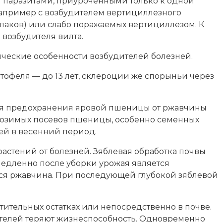
и паразитами, приуроченными только к одной
например с возбудителем вертициллезного
(злаков) или слабо поражаемых вертициллезом. К
возбудителя вилта.
ческие особенности возбудителей болезней.
ртофеля — до 13 лет, склероции же спорыньи через
Для предохранения яровой пшеницы от ржавчины
и озимых посевов пшеницы, особенно семенных
ней в весенний период.
астений от болезней. Зяблевая обработка почвы
медленно после уборки урожая является
ся ржавчина. При последующей глубокой зяблевой
тительных остатках или непосредственно в почве.
дителей теряют жизнеспособность. Одновременно