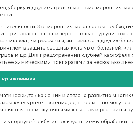
в, уборку и другие агротехнические мероприятия 
езни.
стительности. Это мероприятие является необходи
и. При запашке стерни зерновых культур уничтожаю
щей инфекции ржавчины, антракноза и других боле
ятием в защите овощных культур от болезней: кил
гурцов и др. Для предохранения клубней картофеля
жать ее химическими препаратами за несколько дне
й крыжовника
тически, так как с ними связано развитие многих б
ажая культурные растения, одновременно могут разв
.) являются промежуточными хозяевами ржавчины ку
ти упорную борьбу, используя приемы обработки по