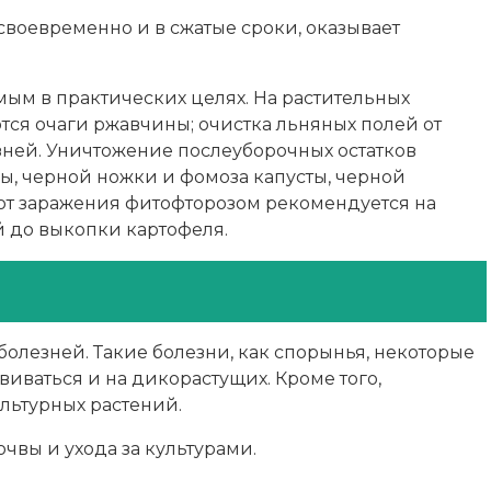
своевременно и в сжатые сроки, оказывает
мым в практических целях. На растительных
тся очаги ржавчины; очистка льняных полей от
зней. Уничтожение послеуборочных остатков
ы, черной ножки и фомоза капусты, черной
 от заражения фитофторозом рекомендуется на
й до выкопки картофеля.
олезней. Такие болезни, как спорынья, некоторые
иваться и на дикорастущих. Кроме того,
льтурных растений.
чвы и ухода за культурами.