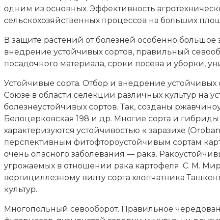
одним из основных. Эффективность агротехничес
сельскохозяйственных процессов на больших площ
В защите растений от болезней особенно большое
внедрение устойчивых сортов, правильный севооб
посадочного материала, сроки посева и уборки, у
Устойчивые сорта. Отбор и внедрение устойчивых 
Союзе в области селекции различных культур на у
болезнеустойчивых сортов. Так, созданы ржавчиноу
Белоцерковская 198 и др. Многие сорта и гибриды 
характеризуются устойчивостью к заразихе (Orobanch
перспективным фитофтороустойчивым сортам картоф
очень опасного заболевания — рака. Ракоустойчив
угрожаемых в отношении рака картофеля. С. М. 
вертициллезному вилту сорта хлопчатника Ташкент 
культур.
Многопольный севооборот. Правильное чередован