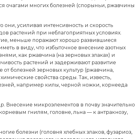
ся очагами многих болезней (спорыньи, ржавчины
о они, усиливая интенсивность и скорость
одов растений при неблагоприятных условиях.
ругие, меньше поражают хорошо развившиеся
еть в виду, что избыточное внесение азотных
нями, как ржавчина (на зерновых злаках) и
йчивость растений и задерживают развитие
от болезней зерновых культур (ржавчина,
химические свойства среды. Так, известь,
езней, например килы, черной ножки, корнееда
р. Внесение микроэлементов в почву значительно
корневым гнилям, головне, льна — к антракнозу,
гие болезни (головня хлебных злаков, фузариоз,