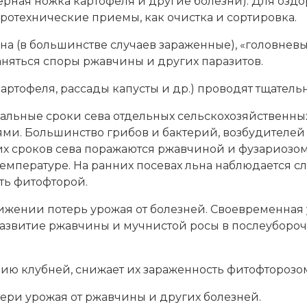
 черная ножка картофеля и другие болезни). Для оз
ротехнические приемы, как очистка и сортировка.
а (в большинстве случаев зараженные), «головневы
раняться споры ржавчины и других паразитов.
ртофеля, рассады капусты и др.) проводят тщательн
альные сроки сева отдельных сельскохозяйственных
и. Большинство грибов и бактерий, возбудителей б
их сроков сева поражаются ржавчиной и фузариозом
емпературе. На ранних посевах льна наблюдается с
ть фитофторой.
ижении потерь урожая от болезней. Своевременная 
азвитие ржавчины и мучнистой росы в послеубороч
ию клубней, снижает их зараженность фитофторозом
тери урожая от ржавчины и других болезней.