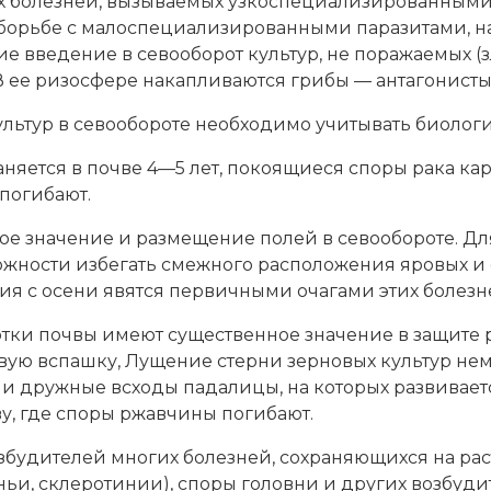
их болезней, вызываемых узкоспециализированным
в борьбе с малоспециализированными паразитами, 
ие введение в севооборот культур, не поражаемых 
 ее ризосфере накапливаются грибы — антагонисты 
ьтур в севообороте необходимо учитывать биологи
аняется в почве 4—5 лет, покоящиеся споры рака ка
 погибают.
ное значение и размещение полей в севообороте. 
зможности избегать смежного расположения яровых 
ения с осени явятся первичными очагами этих болез
тки почвы имеют существенное значение в защите р
вую вспашку, Лущение стерни зерновых культур не
дружные всходы падалицы, на которых развивает
у, где споры ржавчины погибают.
озбудителей многих болезней, сохраняющихся на рас
ыньи, склеротинии), споры головни и других возбу