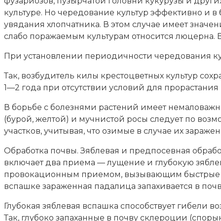
фузариозов, пузырчатой головни кукурузы и друг
культуре. Но чередование культур эффективно и 
увядания хлопчатника. В этом случае имеет значен
слабо поражаемым культурам относится люцерна. В
При установлении периодичности чередования кул
Так, возбудитель килы крестоцветных культур сохр
1—2 года при отсутствии условий для прорастания
В борьбе с болезнями растений имеет немаловаж
(бурой, желтой) и мучнистой росы следует по во
участков, учитывая, что озимые в случае их зараж
Обработка почвы. Зяблевая и предпосевная обрабо
включает два приема — лущение и глубокую зябле
провокационным приемом, вызывающим быстрые и 
вспашке зараженная падалица запахивается в почв
Глубокая зяблевая вспашка способствует гибели в
Так, глубоко запаханные в почву склероции (спор