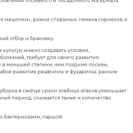
доровления посевного и посадочного материала
е мешочки», рожки спорыньи, семена сорняков, а
ый отбор и браковку.
 культур можно создавать условия,
олезней, требует для своего развития
 в меньшей степени, чем поздние посевы,
лабое развитие ржавчины и фузариоза; ранние
уборка в сжатые сроки хлебных злаков уменьшает
ный период; снижается также и количество
, бактериозами, паршой.