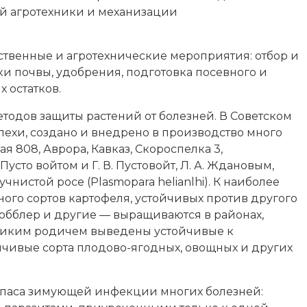
й агротехники и механизации
твенные и агротехнические мероприятия: отбор и
и почвы, удобрения, подготовка посевного и
 остатков.
тодов защиты растений от болезней. В Советском
пехи, создано и внедрено в производство много
 808, Аврора, Кавказ, Скороспелка 3,
сто войтом и Г. В. Пустовойт, Л. А. Ждановым,
чнистой росе (Plasmopara helianlhi). К наиболее
ого сортов картофеля, устойчивых против другого
Кобблер и другие — выращиваются в районах,
 диким родичем выведены устойчивые к
ойчивые сорта плодово-ягодных, овощных и других
апаса зимующей инфекции многих болезней: