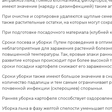
антракноз льна, гоммоз хлопчатника, фитофтороз,
имеют значение (наряду с дезинфекцией) такие аг
При очистке и сортировке удаляются щуплые семен
также растительные остатки, на которых могут сох
При подготовке посадочного материала (клубней ка
Сроки посева и уборки. Путем проведения в оптим
неблагоприятные для заражения растений болезням
повышенной температуры. Так, яровые злаки ранн
развитие которых происходит при более высокой т
сроки посадки картофеля снижают его зараженнос
Сроки уборки также имеют большое значение в сн
количество падалицы и тем самым ограничивает р
почвенной инфекции (склероциев) спорыньи.
Ранняя уборка картофеля способствует оздоровлен
Уборка льна в фазу желтой спелости уменьшает по