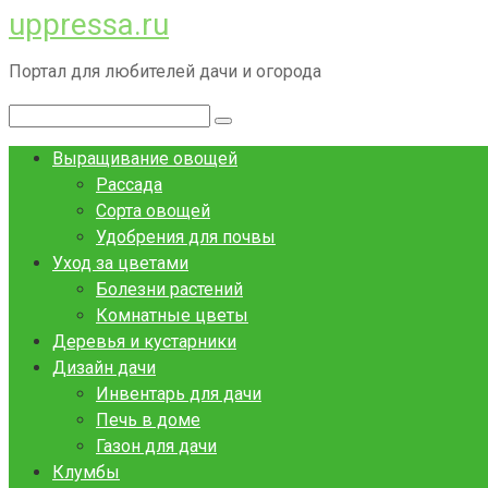
uppressa.ru
Перейти
к
Портал для любителей дачи и огорода
контенту
Поиск:
Выращивание овощей
Рассада
Сорта овощей
Удобрения для почвы
Уход за цветами
Болезни растений
Комнатные цветы
Деревья и кустарники
Дизайн дачи
Инвентарь для дачи
Печь в доме
Газон для дачи
Клумбы