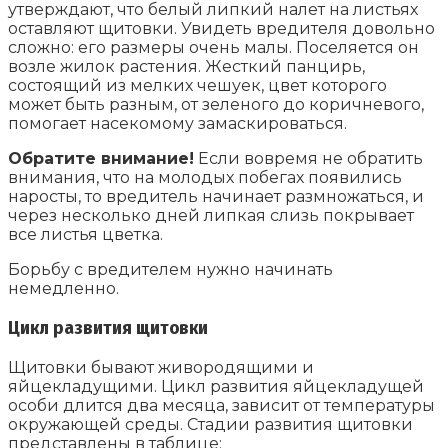
утверждают, что белый липкий налет на листьях
оставляют щитовки. Увидеть вредителя довольно
сложно: его размеры очень малы. Поселяется он
возле жилок растения. Жесткий панцирь,
состоящий из мелких чешуек, цвет которого
может быть разным, от зеленого до коричневого,
помогает насекомому замаскироваться.
Обратите внимание!
Если вовремя не обратить
внимания, что на молодых побегах появились
наросты, то вредитель начинает размножаться, и
через несколько дней липкая слизь покрывает
все листья цветка.
Борьбу с вредителем нужно начинать
немедленно.
Цикл развития щитовки
Щитовки бывают живородящими и
яйцекладущими. Цикл развития яйцекладущей
особи длится два месяца, зависит от температуры
окружающей среды. Стадии развития щитовки
представлены в таблице: