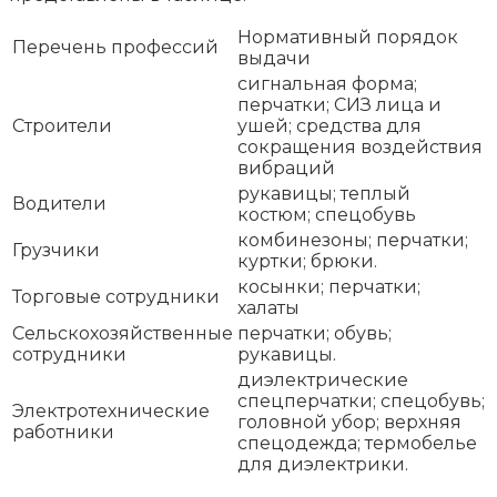
Нормативный порядок
Перечень профессий
выдачи
сигнальная форма;
перчатки; СИЗ лица и
Строители
ушей; средства для
сокращения воздействия
вибраций
рукавицы; теплый
Водители
костюм; спецобувь
комбинезоны; перчатки;
Грузчики
куртки; брюки.
косынки; перчатки;
Торговые сотрудники
халаты
Сельскохозяйственные
перчатки; обувь;
сотрудники
рукавицы.
диэлектрические
спецперчатки; спецобувь;
Электротехнические
головной убор; верхняя
работники
спецодежда; термобелье
для диэлектрики.