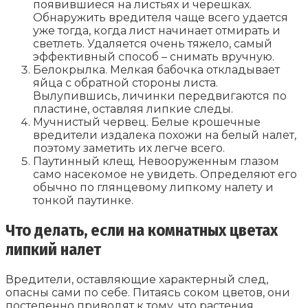
появившиеся на листьях и черешках.
Обнаружить вредителя чаще всего удается
уже тогда, когда лист начинает отмирать и
светлеть. Удаляется очень тяжело, самый
эффективный способ – снимать вручную.
Белокрылка. Мелкая бабочка откладывает
яйца с обратной стороны листа.
Вылупившись, личинки передвигаются по
пластине, оставляя липкие следы.
Мучнистый червец. Белые крошечные
вредители издалека похожи на белый налет,
поэтому заметить их легче всего.
Паутинный клещ. Невооруженным глазом
само насекомое не увидеть. Определяют его
обычно по глянцевому липкому налету и
тонкой паутинке.
Что делать, если на комнатных цветах
липкий налет
Вредители, оставляющие характерный след,
опасны сами по себе. Питаясь соком цветов, они
постепенно приводят к тому, что растения