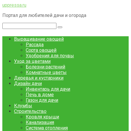
Перейти
uppressa.ru
к
Портал для любителей дачи и огорода
контенту
Поиск:
Выращивание овощей
Рассада
Сорта овощей
Удобрения для почвы
Уход за цветами
Болезни растений
Комнатные цветы
Деревья и кустарники
Дизайн дачи
Инвентарь для дачи
Печь в доме
Газон для дачи
Клумбы
Строительство
Кровля крыши
Канализация
Система отопления