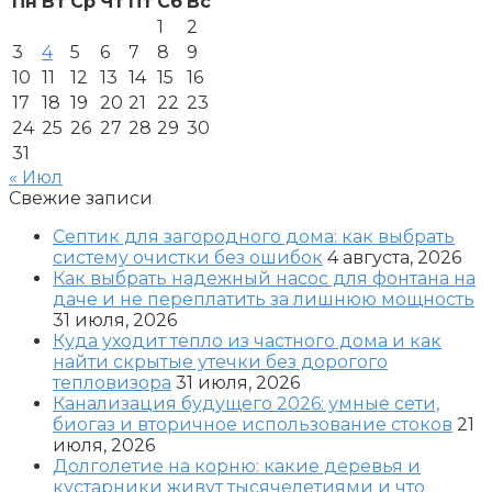
Пн
Вт
Ср
Чт
Пт
Сб
Вс
1
2
3
4
5
6
7
8
9
10
11
12
13
14
15
16
17
18
19
20
21
22
23
24
25
26
27
28
29
30
31
« Июл
Свежие записи
Септик для загородного дома: как выбрать
систему очистки без ошибок
4 августа, 2026
Как выбрать надежный насос для фонтана на
даче и не переплатить за лишнюю мощность
31 июля, 2026
Куда уходит тепло из частного дома и как
найти скрытые утечки без дорогого
тепловизора
31 июля, 2026
Канализация будущего 2026: умные сети,
биогаз и вторичное использование стоков
21
июля, 2026
Долголетие на корню: какие деревья и
кустарники живут тысячелетиями и что