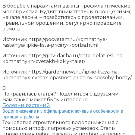
В борьбе с паразитами важны профилактические
мероприятия. Будьте внимательны в конце зимы,
начале весны, – позаботьтесь о проветривании,
правильном орошении, регулярно проводите
осмотр.
Источник
https://pocvetam.ru/komnatnye-
rasteniya/lipkie-lista-priciny-i-borba.html
Источник
https://glav-dacha.ru/chto-delat-esli-na-
komnatnykh-cvetakh-lipkiy-nalet/
Источник
https://gardennews.ru/lipkie-listya-na-
komnatnyx-cvetax-opasnost-prichiny-sposoby-borby/
0
Понравилась статья? Поделиться с друзьями:
Вам также может быть интересно
Болезни растений
Водопонижение иглофильтрами: ключевые особенности и
принципы работы
Технология строительного водопонижения с
помощью иглофильтровых установок. Этапы
проведения работ, расчеты и подбор насосного