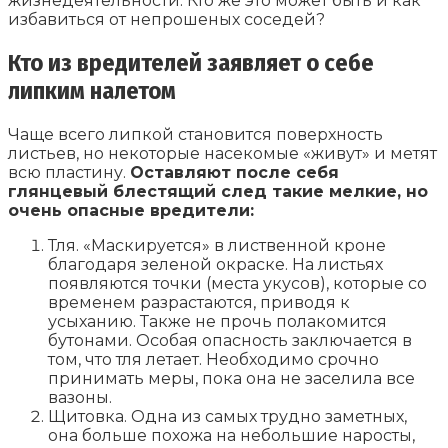
жизнедеятельности. Кто же это может быть и как
избавиться от непрошеных соседей?
Кто из вредителей заявляет о себе
липким налетом
Чаще всего липкой становится поверхность
листьев, но некоторые насекомые «живут» и метят
всю пластину.
Оставляют после себя
глянцевый блестящий след такие мелкие, но
очень опасные вредители:
Тля. «Маскируется» в лиственной кроне
благодаря зеленой окраске. На листьях
появляются точки (места укусов), которые со
временем разрастаются, приводя к
усыханию. Также не прочь полакомится
бутонами. Особая опасность заключается в
том, что тля летает. Необходимо срочно
принимать меры, пока она не заселила все
вазоны.
Щитовка. Одна из самых трудно заметных,
она больше похожа на небольшие наросты,