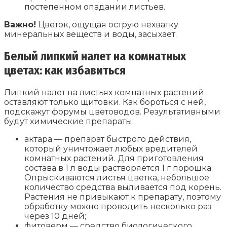
постепенном опадании листьев.
Важно!
Цветок, ощущая острую нехватку
минеральных веществ и воды, засыхает.
Белый липкий налет на комнатных
цветах: как
избавиться
Липкий налет на листьях комнатных растений
оставляют только щитовки. Как бороться с ней,
подскажут форумы цветоводов. Результативными
будут химические препараты:
актара — препарат быстрого действия,
который уничтожает любых вредителей
комнатных растений. Для приготовления
состава в 1 л воды растворяется 1 г порошка.
Опрыскиваются листья цветка, небольшое
количество средства выливается под корень.
Растения не привыкают к препарату, поэтому
обработку можно проводить несколько раз
через 10 дней;
фитоверм — средство биологического