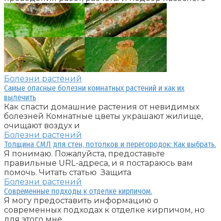
Болезни растений
Самые опасные болезни комнатных растений и как их
вылечить
Как спасти домашние растения от невидимых
болезней Комнатные цветы украшают жилище,
очищают воздух и
Болезни растений
Толщина СМЛ для стен, потолков и перегородок: Как выбрать.
Я понимаю. Пожалуйста, предоставьте
правильные URL-адреса, и я постараюсь вам
помочь. Читать статью Защита
Болезни растений
Современные подходы к отделке кирпичом.
Я могу предоставить информацию о
современных подходах к отделке кирпичом, но
для этого мне