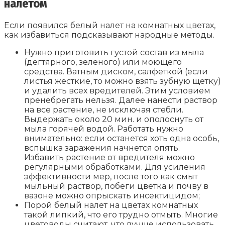
налетом
Если появился белый налет на комнатных цветах,
как избавиться подсказывают народные методы.
Нужно приготовить густой состав из мыла
(дегтярного, зеленого) или моющего
средства. Ватным диском, салфеткой (если
листья жесткие, то можно взять зубную щетку)
и удалить всех вредителей. Этим условием
пренебрегать нельзя. Далее нанести раствор
на все растение, не исключая стебли.
Выдержать около 20 мин. и ополоснуть от
мыла горячей водой. Работать нужно
внимательно: если останется хоть одна особь,
вспышка заражения начнется опять.
Избавить растение от вредителя можно
регулярными обработками. Для усиления
эффективности мер, после того как смыт
мыльный раствор, побеги цветка и почву в
вазоне можно опрыскать инсектицидом;
Порой белый налет на цветах комнатных
такой липкий, что его трудно отмыть. Многие
цветоводы считают, что лучше использовать