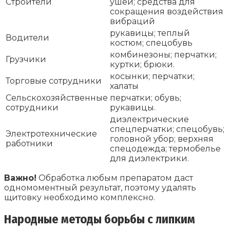
Строители
ушей; средства для
сокращения воздействия
вибраций
рукавицы; теплый
Водители
костюм; спецобувь
комбинезоны; перчатки;
Грузчики
куртки; брюки.
косынки; перчатки;
Торговые сотрудники
халаты
Сельскохозяйственные
перчатки; обувь;
сотрудники
рукавицы.
диэлектрические
спецперчатки; спецобувь;
Электротехнические
головной убор; верхняя
работники
спецодежда; термобелье
для диэлектрики.
Важно!
Обработка любым препаратом даст
одномоментный результат, поэтому удалять
щитовку необходимо комплексно.
Народные методы борьбы с липким