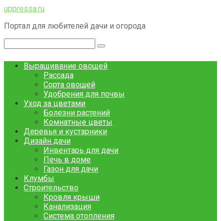
Перейти
uppressa.ru
к
Портал для любителей дачи и огорода
контенту
Поиск:
Выращивание овощей
Рассада
Сорта овощей
Удобрения для почвы
Уход за цветами
Болезни растений
Комнатные цветы
Деревья и кустарники
Дизайн дачи
Инвентарь для дачи
Печь в доме
Газон для дачи
Клумбы
Строительство
Кровля крыши
Канализация
Система отопления