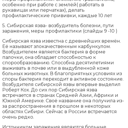
особенно при работе с землёй( работать в
рукавицах или перчатках), делать
профилактические прививки, каждые 10 лет
5. Сибирская язва- возбудитель болезни, пути
заражения, меры профилактики (слайды 9 -10 )
Сибирская язва известна с древнейших времён.
Её называют злокачественным карбункулом.
Возбудителем является бактерия в форме
палочки, она обладает способностью к
спорообразованию. Способна десятилетиями
выживать в почве или в выдубленной коже
больных животных. В благоприятных условиях из
споры бактерия переходит в активное состояние.
Возбудителя сибирской язвы впервые выделил
Роберт Кох. До сих пор Сибирская язва
встречается в странах Средней Азии, Африки и
Южной Америке. Своё название она получила из-
за распространения в прошлом в некоторых
областях Сибири. Сейчас в России встречается
очень редко.
Источником заражения являются больные