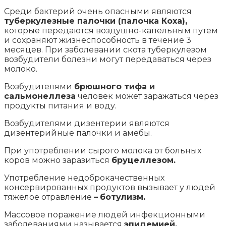
Среди бактерий очень опасными являются
туберкулезные палочки (палочка Коха),
которые передаются воздушно-капельным путем
и сохраняют жизнеспособность в течение 3
месяцев. При заболевании скота туберкулезом
возбудители болезни могут передаваться через
молоко.
Возбудителями
брюшного тифа и
сальмонеллеза
человек может заражаться через
продукты питания и воду.
Возбудителями дизентерии являются
дизентерийные палочки и амебы.
При употреблении сырого молока от больных
коров можно заразиться
бруцеллезом.
Употребление недоброкачественных
консервированных продуктов вызывает у людей
тяжелое отравление
–
ботулизм.
Массовое поражение людей инфекционными
заболеваниями называется
эпидемией.