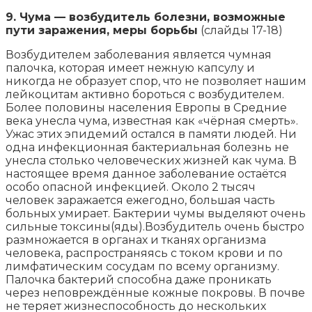
9. Чума — возбудитель болезни, возможные
пути заражения, меры борьбы
(слайды 17-18)
Возбудителем заболевания является чумная
палочка, которая имеет нежную капсулу и
никогда не образует спор, что не позволяет нашим
лейкоцитам активно бороться с возбудителем.
Более половины населения Европы в Средние
века унесла чума, известная как «чёрная смерть».
Ужас этих эпидемий остался в памяти людей. Ни
одна инфекционная бактериальная болезнь не
унесла столько человеческих жизней как чума. В
настоящее время данное заболевание остаётся
особо опасной инфекцией. Около 2 тысяч
человек заражается ежегодно, большая часть
больных умирает. Бактерии чумы выделяют очень
сильные токсины(яды).Возбудитель очень быстро
размножается в органах и тканях организма
человека, распространяясь с током крови и по
лимфатическим сосудам по всему организму.
Палочка бактерий способна даже проникать
через неповреждённые кожные покровы. В почве
не теряет жизнеспособность до нескольких