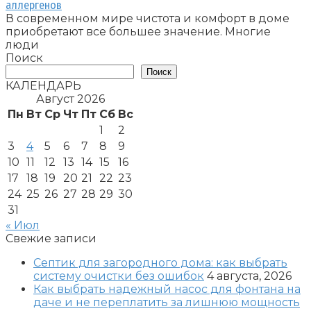
аллергенов
В современном мире чистота и комфорт в доме
приобретают все большее значение. Многие
люди
Поиск
Поиск
КАЛЕНДАРЬ
Август 2026
Пн
Вт
Ср
Чт
Пт
Сб
Вс
1
2
3
4
5
6
7
8
9
10
11
12
13
14
15
16
17
18
19
20
21
22
23
24
25
26
27
28
29
30
31
« Июл
Свежие записи
Септик для загородного дома: как выбрать
систему очистки без ошибок
4 августа, 2026
Как выбрать надежный насос для фонтана на
даче и не переплатить за лишнюю мощность