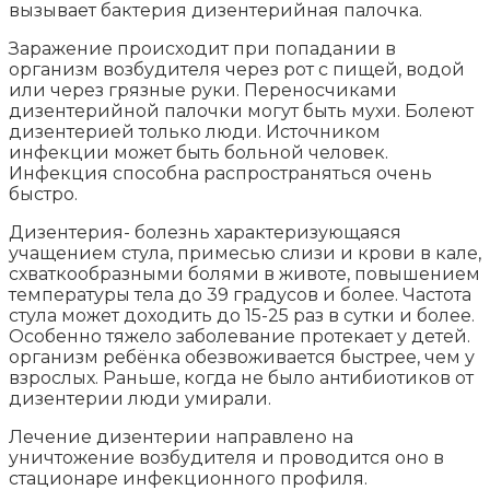
вызывает бактерия дизентерийная палочка.
Заражение происходит при попадании в
организм возбудителя через рот с пищей, водой
или через грязные руки. Переносчиками
дизентерийной палочки могут быть мухи. Болеют
дизентерией только люди. Источником
инфекции может быть больной человек.
Инфекция способна распространяться очень
быстро.
Дизентерия- болезнь характеризующаяся
учащением стула, примесью слизи и крови в кале,
схваткообразными болями в животе, повышением
температуры тела до 39 градусов и более. Частота
стула может доходить до 15-25 раз в сутки и более.
Особенно тяжело заболевание протекает у детей.
организм ребёнка обезвоживается быстрее, чем у
взрослых. Раньше, когда не было антибиотиков от
дизентерии люди умирали.
Лечение дизентерии направлено на
уничтожение возбудителя и проводится оно в
стационаре инфекционного профиля.