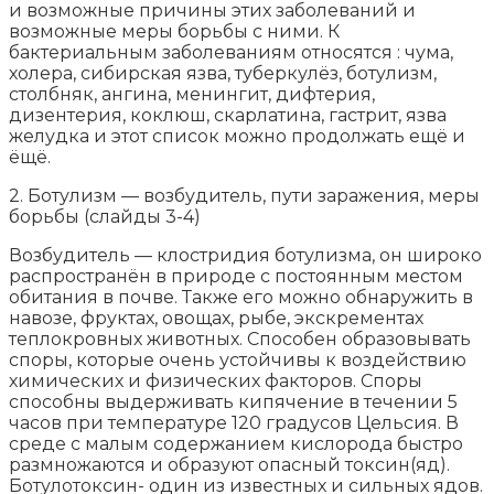
и возможные причины этих заболеваний и
возможные меры борьбы с ними. К
бактериальным заболеваниям относятся : чума,
холера, сибирская язва, туберкулёз, ботулизм,
столбняк, ангина, менингит, дифтерия,
дизентерия, коклюш, скарлатина, гастрит, язва
желудка и этот список можно продолжать ещё и
ёщё.
2. Ботулизм — возбудитель, пути заражения, меры
борьбы (слайды 3-4)
Возбудитель — клостридия ботулизма, он широко
распространён в природе с постоянным местом
обитания в почве. Также его можно обнаружить в
навозе, фруктах, овощах, рыбе, экскрементах
теплокровных животных. Способен образовывать
споры, которые очень устойчивы к воздействию
химических и физических факторов. Споры
способны выдерживать кипячение в течении 5
часов при температуре 120 градусов Цельсия. В
среде с малым содержанием кислорода быстро
размножаются и образуют опасный токсин(яд).
Ботулотоксин- один из известных и сильных ядов.