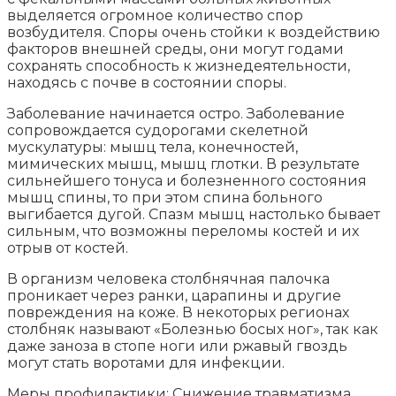
выделяется огромное количество спор
возбудителя. Споры очень стойки к воздействию
факторов внешней среды, они могут годами
сохранять способность к жизнедеятельности,
находясь с почве в состоянии споры.
Заболевание начинается остро. Заболевание
сопровождается судорогами скелетной
мускулатуры: мышц тела, конечностей,
мимических мышц, мышц глотки. В результате
сильнейшего тонуса и болезненного состояния
мышц спины, то при этом спина больного
выгибается дугой. Спазм мышц настолько бывает
сильным, что возможны переломы костей и их
отрыв от костей.
В организм человека столбнячная палочка
проникает через ранки, царапины и другие
повреждения на коже. В некоторых регионах
столбняк называют «Болезнью босых ног», так как
даже заноза в стопе ноги или ржавый гвоздь
могут стать воротами для инфекции.
Меры профилактики: Снижение травматизма,