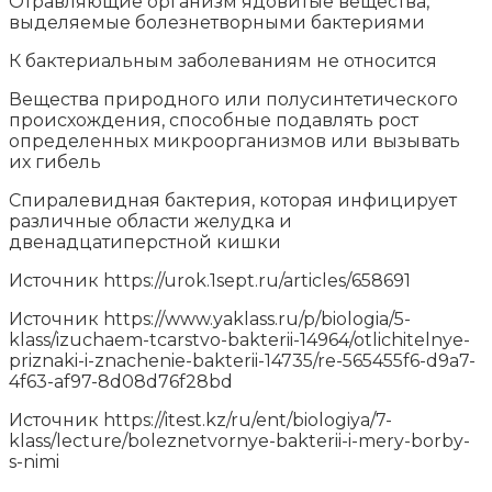
Отравляющие организм ядовитые вещества,
выделяемые болезнетворными бактериями
К бактериальным заболеваниям не относится
Вещества природного или полусинтетического
происхождения, способные подавлять рост
определенных микроорганизмов или вызывать
их гибель
Спиралевидная бактерия, которая инфицирует
различные области желудка и
двенадцатиперстной кишки
Источник
https://urok.1sept.ru/articles/658691
Источник
https://www.yaklass.ru/p/biologia/5-
klass/izuchaem-tcarstvo-bakterii-14964/otlichitelnye-
priznaki-i-znachenie-bakterii-14735/re-565455f6-d9a7-
4f63-af97-8d08d76f28bd
Источник
https://itest.kz/ru/ent/biologiya/7-
klass/lecture/boleznetvornye-bakterii-i-mery-borby-
s-nimi