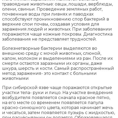
травоядные животные: овцы, лошади, верблюды,
олени, свиньи. Проведение земляных работ,
почвенные воды при ливнях и паводках
способствуют проникновению спор бактерий в
верхние слои почвы, создавая условия для
заражения людей и животных. При заболевании
поражаются чаще кожные покровы. Диагностика
заболевания не представляет трудностей.
Болезнетворные бактерии выделяются во
внешнюю среду с мочой животных, слюной,
калом, молоком и выделениями из ран. После их
смерти остаются заразными их органы, даже
шкура, шерсть и кости. Самый распространённый
метод заражения- это контакт с больными
животными
При сибирской язве чаще поражаются открытые
участки тела- руки и лицо. На участке внедрения
возбудителя появляется сначала красное пятно,
на его месте со временем появляется папула
красно-синюшного цвета, которая начинает жечь
и чесаться, затем появляется пузырь с жидкостью,
при расчёсывании он лопается. Образовавшаяся