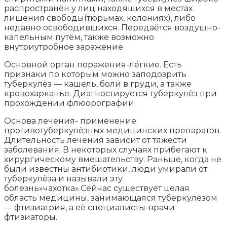
распространён у лиц находящихся в местах
лишения свободы(тюрьмах, колониях), либо
недавно освободившихся. Передаётся воздушно-
капельным путём, также возможно
внутриутробное заражение.
Основной орган поражения-лёгкие. Есть
признаки по которым можно заподозрить
туберкулёз — кашель, боли в груди, а также
кровохарканье. Диагностируется туберкулёз при
прохождении флюорографии.
Основа лечения- применение
противотуберкулёзных медицинских препаратов.
Длительность лечения зависит от тяжести
заболевания. В некоторых случаях прибегают к
хирургическому вмешательству. Раньше, когда не
были известны антибиотики, люди умирали от
туберкулёза и называли эту
болезнь»чахотка».Сейчас существует целая
область медицины, занимающаяся туберкулёзом
— фтизиатрия, а её специалисты-врачи
фтизиаторы.